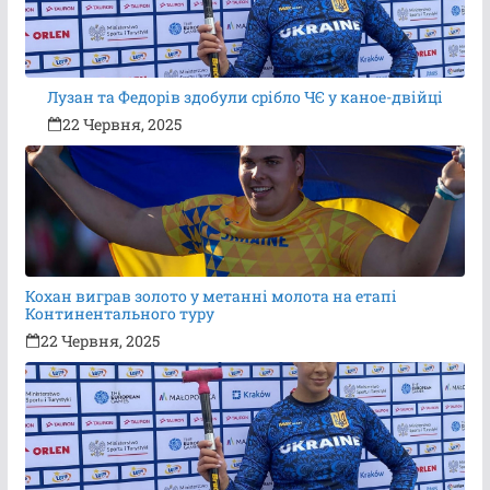
Лузан та Федорів здобули срібло ЧЄ у каное-двійці
22 Червня, 2025
Кохан виграв золото у метанні молота на етапі
Континентального туру
22 Червня, 2025