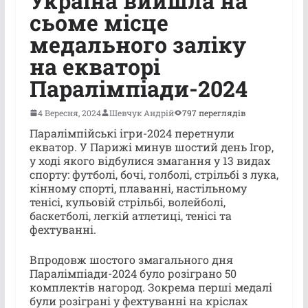
Україна вийшла на
сьоме місце
медального заліку
на екваторі
Паралімпіади-2024
4 Вересня, 2024
Шевчук Андрій
797 переглядів
Паралімпійські ігри-2024 перетнули
екватор. У Парижі минув шостий день Ігор,
у ході якого відбулися змагання у 13 видах
спорту: футболі, бочі, голболі, стрільбі з лука,
кінному спорті, плаванні, настільному
тенісі, кульовій стрільбі, волейболі,
баскетболі, легкій атлетиці, тенісі та
фехтуванні.
Впродовж шостого змагального дня
Паралімпіади-2024 було розіграно 50
комплектів нагород. Зокрема перші медалі
були розіграні у фехтуванні на кріслах