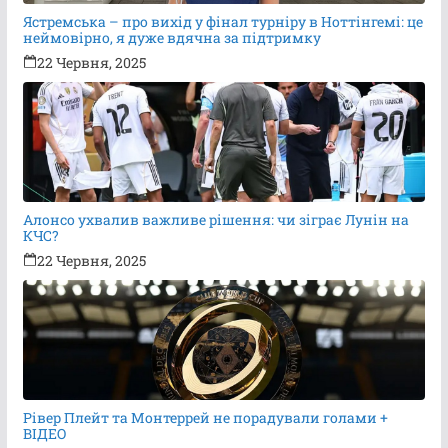
Ястремська – про вихід у фінал турніру в Ноттінгемі: це
неймовірно, я дуже вдячна за підтримку
22 Червня, 2025
Алонсо ухвалив важливе рішення: чи зіграє Лунін на
КЧС?
22 Червня, 2025
Рівер Плейт та Монтеррей не порадували голами +
ВІДЕО