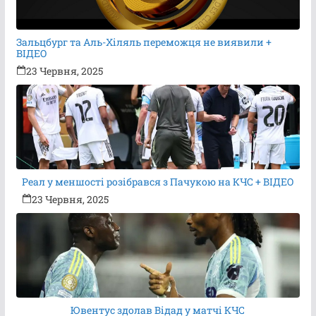
Зальцбург та Аль-Хіляль переможця не виявили +
ВІДЕО
23 Червня, 2025
Реал у меншості розібрався з Пачукою на КЧС + ВІДЕО
23 Червня, 2025
Ювентус здолав Відад у матчі КЧС