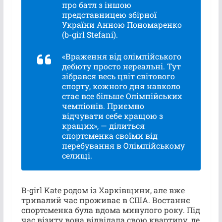
про батл з іншою
представницею збірної
України Анною Пономаренко
(b-girl Stefani).
«Враження від олімпійського
дебюту просто нереальні. Тут
зібрався весь цвіт світового
спорту, кожного дня навколо
стає все більше Олімпійських
чемпіонів. Приємно
відчувати себе кращою з
кращих», — ділиться
спортсменка своїми від
перебування в Олімпійському
селищі.
B-girl Kate родом із Харківщини, але вже
тривалий час проживає в США. Востаннє
спортсменка була вдома минулого року. Під
час візиту вона відвідала свою квартиру, де