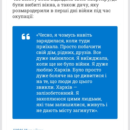
були вибиті вікна, а також дачу, яку
розмародерили в перші дні війни під час
окупації:
«Чесно, я чомусь навіть
зарядилася, коли туди
приїхала. Просто побачити
свій дім, рідних, друзів. Все
дуже змінилося. Я виїжджала,
коли ще не було війни. Я дуже
люблю Харків. Було просто
дуже боляче на це дивитися і
на те, що люди до цього
звикли. Харків —
залізобетонний. Я
захоплююся цими людьми,
які там залишилися, живуть і
не дають місту загинути».