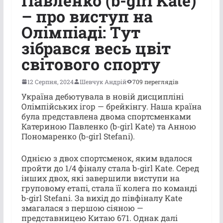
Павленко (b-girl Kate)
– про виступ на
Олімпіаді: Тут
зібрався весь цвіт
світового спорту
12 Серпня, 2024
Шевчук Андрій
709 переглядів
Україна дебютувала в новій дисципліні
Олімпійських ігор — брейкінгу. Наша країна
була представлена двома спортсменками
Катериною Павленко (b-girl Kate) та Анною
Пономаренко (b-girl Stefani).
Однією з двох спортсменок, яким вдалося
пройти до 1/4 фіналу стала b-girl Kate. Серед
інших двох, які завершили виступи на
груповому етапі, стала її колега по команді
b-girl Stefani. За вихід до півфіналу Kate
змагалася з першою сіяною —
представницею Китаю 671. Однак далі