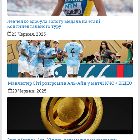
Левченко здобула золоту медаль на етапі
Континентального туру
23 Червня, 2025
Манчестер Сіті розгромив Аль-Айн у матчі КЧС + ВІДЕО
23 Червня, 2025
Зальцбург та Аль-Хіляль переможця не виявили +