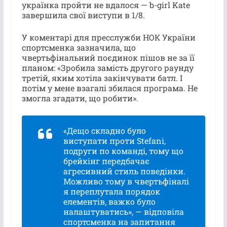
українка пройти не вдалося — b-girl Kate
завершила свої виступи в 1/8.
У коментарі для пресслужби НОК України
спортсменка зазначила, що
чвертьфінальний поєдинок пішов не за її
планом: «Зробила замість другого раунду
третій, яким хотіла закінчувати батл. І
потім у мене взагалі збилася програма. Не
змогла згадати, що робити».
«Дещо складно було
виступати проти Stefani,
подруги по команді, тому що
брейкінг передбачає
агресивний стиль поведінки.
Можливо тому в чвертьфіналі
я переплутала порядок
елементів, важко було
налаштуватись», — відповіла
спортсменка на запитання