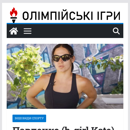
Перейти
до
вмісту
ІНШІ ВИДИ СПОРТУ