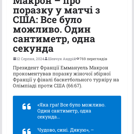
Макрон – про
поразку у матчі з
США: Все було
можливо. Один
сантиметр, одна
секунда
12 Серпня, 2024
Шевчук Андрій
769 переглядів
Президент Франції Еммануель Макрон
прокоментував поразку жіночої збірної
Франції у фіналі баскетбольного турніру на
Олімпіаді проти США (66:67).
«Яка гра! Все було можливо.
Один сантиметр, одна
секунда…
Чудово, сині. Дякую», –