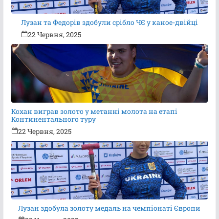
Лузан та Федорів здобули срібло ЧЄ у каное-двійці
22 Червня, 2025
Кохан виграв золото у метанні молота на етапі
Континентального туру
22 Червня, 2025
Лузан здобула золоту медаль на чемпіонаті Європи