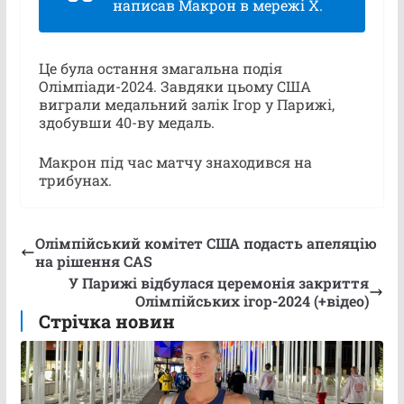
написав Макрон в мережі Х.
Це була остання змагальна подія
Олімпіади-2024. Завдяки цьому США
виграли медальний залік Ігор у Парижі,
здобувши 40-ву медаль.
Макрон під час матчу знаходився на
трибунах.
Олімпійський комітет США подасть апеляцію
на рішення CAS
У Парижі відбулася церемонія закриття
Олімпійських ігор-2024 (+відео)
Стрічка новин