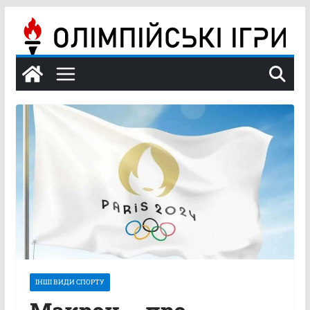
Перейти
до
вмісту
ІНШІ ВИДИ СПОРТУ