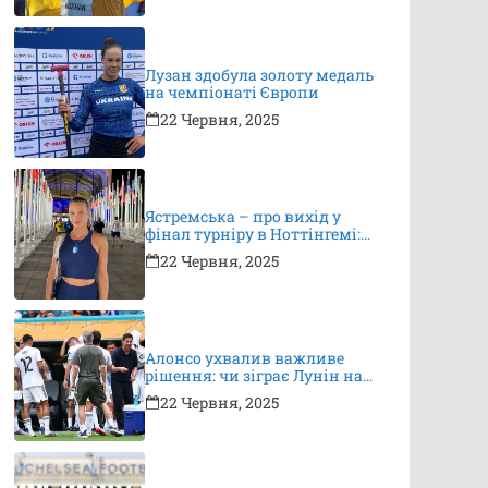
Лузан здобула золоту медаль
на чемпіонаті Європи
22 Червня, 2025
Ястремська – про вихід у
фінал турніру в Ноттінгемі:
це неймовірно, я дуже
22 Червня, 2025
вдячна за підтримку
Алонсо ухвалив важливе
рішення: чи зіграє Лунін на
КЧС?
22 Червня, 2025