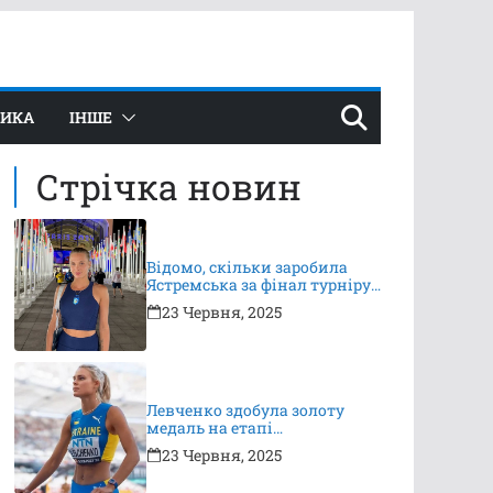
ТИКА
ІНШЕ
Стрічка новин
Відомо, скільки заробила
Ястремська за фінал турніру
в Ноттінгемі
23 Червня, 2025
Левченко здобула золоту
медаль на етапі
Континентального туру
23 Червня, 2025