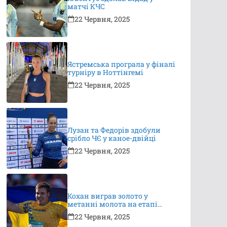
матчі КЧС
22 Червня, 2025
Ястремська програла у фіналі
турніру в Ноттінгемі
22 Червня, 2025
Лузан та Федорів здобули
срібло ЧЄ у каное-двійці
22 Червня, 2025
Кохан виграв золото у
метанні молота на етапі
Континентального туру
22 Червня, 2025