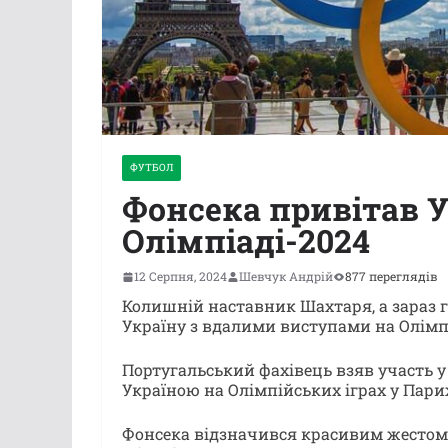
ФУТБОЛ
Фонсека привітав У
Олімпіаді-2024
12 Серпня, 2024
Шевчук Андрій
877 переглядів
Колишній наставник Шахтаря, а зараз 
Україну з вдалими виступами на Олімпі
Португальський фахівець взяв участь у 
Україною на Олімпійських іграх у Париж
Фонсека відзначився красивим жестом 