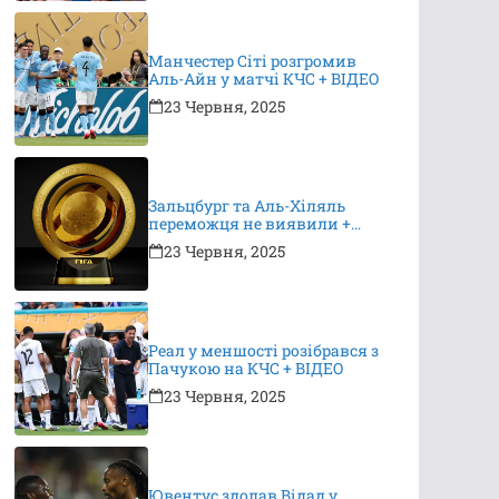
Манчестер Сіті розгромив
Аль-Айн у матчі КЧС + ВІДЕО
23 Червня, 2025
Зальцбург та Аль-Хіляль
переможця не виявили +
ВІДЕО
23 Червня, 2025
Реал у меншості розібрався з
Пачукою на КЧС + ВІДЕО
23 Червня, 2025
Ювентус здолав Відад у