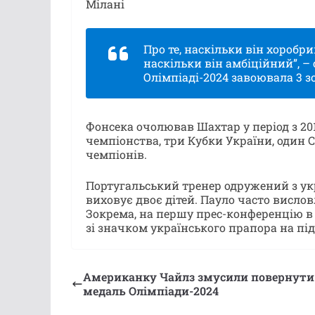
Мілані
Про те, наскільки він хоробр
наскільки він амбіційний”, –
Олімпіаді-2024 завоювала 3 зо
Фонсека очолював Шахтар у період з 201
чемпіонства, три Кубки України, один С
чемпіонів.
Португальський тренер одружений з у
виховує двоє дітей. Пауло часто вислов
Зокрема, на першу прес-конференцію в
зі значком українського прапора на пі
Американку Чайлз змусили повернути
медаль Олімпіади-2024