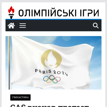
Перейти
до
вмісту
ГІМНАСТИКА