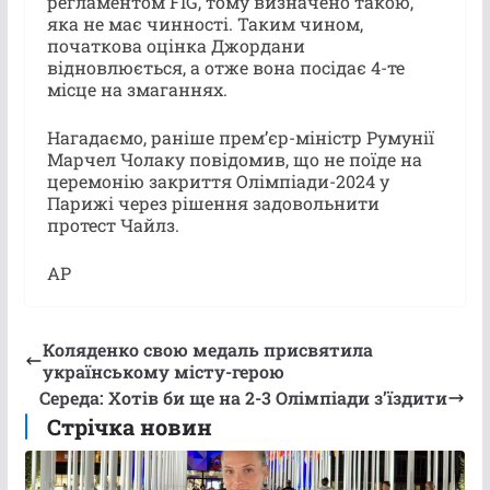
регламентом FIG, тому визначено такою,
яка не має чинності. Таким чином,
початкова оцінка Джордани
відновлюється, а отже вона посідає 4-те
місце на змаганнях.
Нагадаємо, раніше прем’єр-міністр Румунії
Марчел Чолаку повідомив, що не поїде на
церемонію закриття Олімпіади-2024 у
Парижі через рішення задовольнити
протест Чайлз.
АР
Коляденко свою медаль присвятила
українському місту-герою
Середа: Хотів би ще на 2-3 Олімпіади з’їздити
Стрічка новин