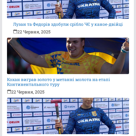
Лузан та Федорів здобули срібло ЧЄ у каное-двійці
22 Червня, 2025
Кохан виграв золото у метанні молота на етапі
Континентального туру
22 Червня, 2025