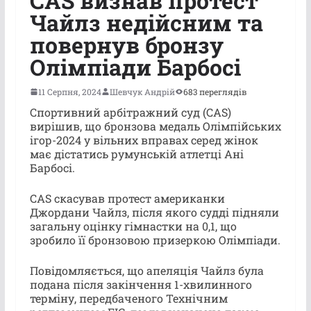
CAS визнав протест
Чайлз недійсним та
повернув бронзу
Олімпіади Барбосі
11 Серпня, 2024
Шевчук Андрій
683 переглядів
Спортивний арбітражний суд (CAS)
вирішив, що бронзова медаль Олімпійських
ігор-2024 у вільних вправах серед жінок
має дістатись румунській атлетці Ані
Барбосі.
CAS скасував протест американки
Джордани Чайлз, після якого судді підняли
загальну оцінку гімнастки на 0,1, що
зробило її бронзовою призеркою Олімпіади.
Повідомляється, що апеляція Чайлз була
подана після закінчення 1-хвилинного
терміну, передбаченого Технічним