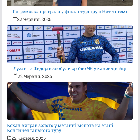
Ястремська програла у фіналі турніру в Ноттінгемі
22 Червня, 2025
Лузан та Федорів здобули срібло ЧЄ у каное-двійці
22 Червня, 2025
Кохан виграв золото у метанні молота на етапі
Континентального туру
22 Червня, 2025