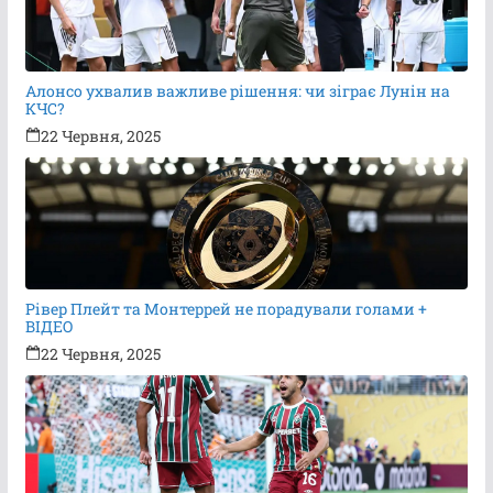
Алонсо ухвалив важливе рішення: чи зіграє Лунін на
КЧС?
22 Червня, 2025
Рівер Плейт та Монтеррей не порадували голами +
ВІДЕО
22 Червня, 2025