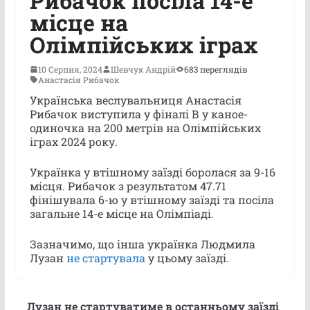
Рибачок посіла 14-е
місце на
Олімпійських іграх
10 Серпня, 2024
Шевчук Андрій
683 переглядів
Анастасія Рибачок
Українська веслувальниця Анастасія
Рибачок виступила у фіналі В у каное-
одиночка на 200 метрів на Олімпійських
іграх 2024 року.
Українка у втішному заїзді боролася за 9-16
місця. Рибачок з результатом 47.71
фінішувала 6-ю у втішному заїзді та посіла
загальне 14-е місце на Олімпіаді.
Зазначимо, що інша українка Людмила
Лузан
не стартувала
у цьому заїзді.
Лузан не стартуватиме в останньому заїзді