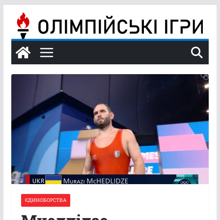
Перейти
до
вмісту
ЄДИНОБОРСТВА