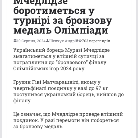
Мчедлідзе
боротиметься у
турнірі за бронзову
медаль Олімпіади
10 Серпня, 2024
Шевчук Андрій
703 переглядів
Український борець Муразі Мчедлідзе
змагатиметься у втішній сутичці за
потрапляння до “бронзового” фіналу
Олімпійських ігор 2024 року.
Грузин Гіві Матчарашвілі, якому у
чвертьфіналі поєдинку у вазі до 97 кг
поступився український борець, вийшов до
фіналу.
Це означає, що Мчедлідзе проведе втішний
поєдинок. У разі перемоги він побореться
за бронзову медаль.