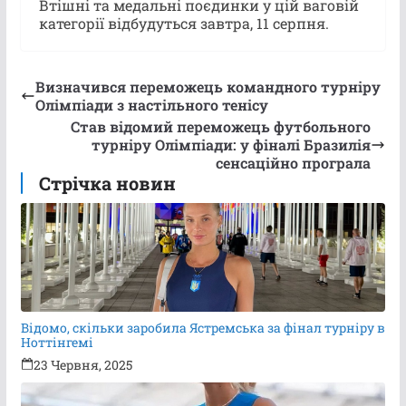
Втішні та медальні поєдинки у цій ваговій
категорії відбудуться завтра, 11 серпня.
Визначився переможець командного турніру
Олімпіади з настільного тенісу
Став відомий переможець футбольного
турніру Олімпіади: у фіналі Бразилія
сенсаційно програла
Стрічка новин
Відомо, скільки заробила Ястремська за фінал турніру в
Ноттінгемі
23 Червня, 2025