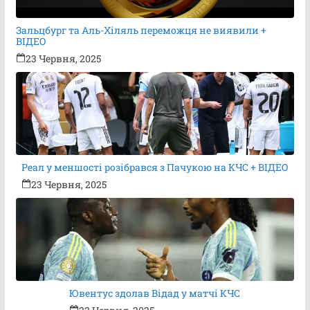
Зальцбург та Аль-Хіляль переможця не виявили +
ВІДЕО
23 Червня, 2025
Реал у меншості розібрався з Пачукою на КЧС + ВІДЕО
23 Червня, 2025
Ювентус здолав Відад у матчі КЧС