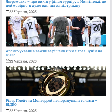
Ястремська – про вихід у фінал турніру в Ноттінгемі: це
неймовірно, я дуже вдячна за підтримку
22 Червня, 2025
Алонсо ухвалив важливе рішення: чи зіграє Лунін на
КЧС?
22 Червня, 2025
Рівер Плейт та Монтеррей не порадували голами +
ВІДЕО
22 Червня, 2025