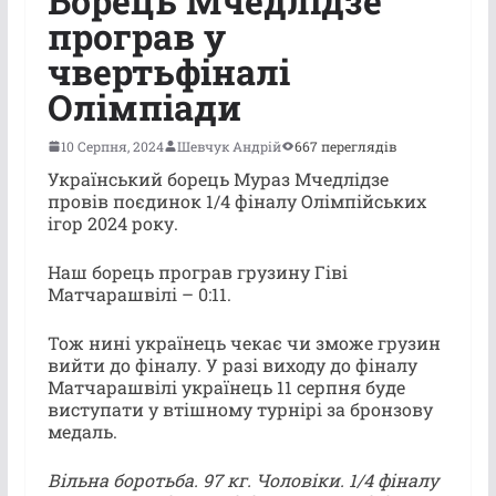
Борець Мчедлідзе
програв у
чвертьфіналі
Олімпіади
10 Серпня, 2024
Шевчук Андрій
667 переглядів
Український борець Мураз Мчедлідзе
провів поєдинок 1/4 фіналу Олімпійських
ігор 2024 року.
Наш борець програв грузину Гіві
Матчарашвілі – 0:11.
Тож нині українець чекає чи зможе грузин
вийти до фіналу. У разі виходу до фіналу
Матчарашвілі українець 11 серпня буде
виступати у втішному турнірі за бронзову
медаль.
Вільна боротьба. 97 кг. Чоловіки. 1/4 фіналу