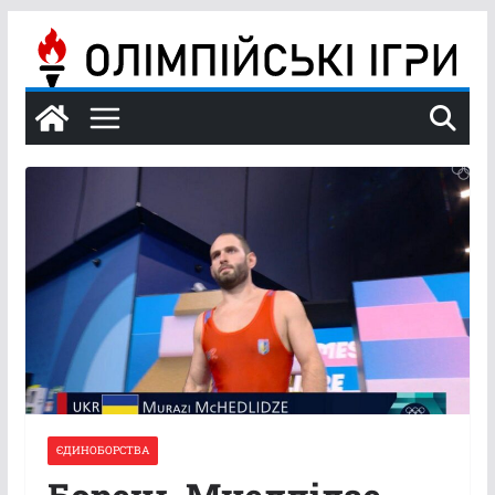
Перейти
до
вмісту
ЄДИНОБОРСТВА