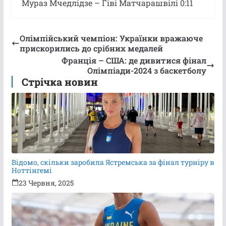
Мураз Мчедлідзе – Гіві Матчарашвілі 0:11
Олімпійський чемпіон: Українки вражаюче
прискорились до срібних медалей
Франція – США: де дивитися фінал
Олімпіади-2024 з баскетболу
Стрічка новин
Відомо, скільки заробила Ястремська за фінал турніру в
Ноттінгемі
23 Червня, 2025