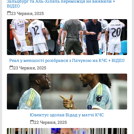
Зальцбург та Аль-Хіляль переможця не виявили +
ВІДЕО
23 Червня, 2025
Реал у меншості розібрався з Пачукою на КЧС + ВІДЕО
23 Червня, 2025
Ювентус здолав Відад у матчі КЧС
22 Червня, 2025