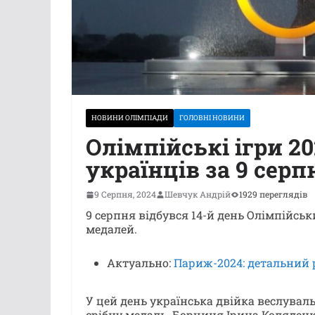
НОВИНИ ОЛІМПІАДИ
ГОЛОВНІ НОВИНИ
Олімпійські ігри 2
українців за 9 серп
9 Серпня, 2024
Шевчук Андрій
1929 переглядів
9 серпня відбувся 14-й день Олімпійськ
медалей.
Актуально:
Париж-2024: детальний р
У цей день українська двійка веслува
срібну медаль. Борчиня Ірина Коляденк