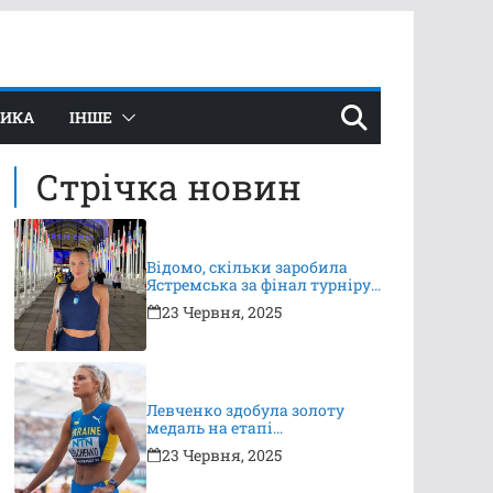
ТИКА
ІНШЕ
Стрічка новин
Відомо, скільки заробила
Ястремська за фінал турніру
в Ноттінгемі
23 Червня, 2025
Левченко здобула золоту
медаль на етапі
Континентального туру
23 Червня, 2025