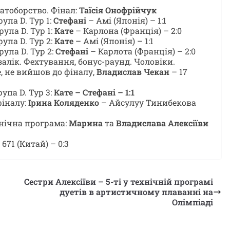
гатоборство. Фінал:
Таїсія Онофрійчук
рупа D. Тур 1:
Стефані
– Амі (Японія) – 1:1
рупа D. Тур 1:
Кате
– Карлона (Франція) – 2:0
рупа D. Тур 2:
Кате
– Амі (Японія) – 1:1
рупа D. Тур 2:
Стефані
– Карлота (Франція) – 2:0
залік. Фехтування, бонус-раунд. Чоловіки.
е, не вийшов до фіналу,
Владислав Чекан
– 17
рупа D. Тур 3:
Кате – Стефані – 1:1
 фіналу:
Ірина Коляденко
– Айсулуу Тинибекова
хнічна програма:
Марина
та
Владислава Алексіїви
 671 (Китай) – 0:3
Сестри Алексіїви – 5-ті у технічній програмі
дуетів в артистичному плаванні на
Олімпіаді