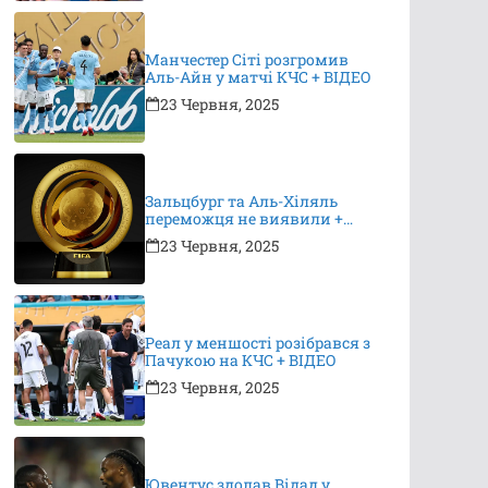
Манчестер Сіті розгромив
Аль-Айн у матчі КЧС + ВІДЕО
23 Червня, 2025
Зальцбург та Аль-Хіляль
переможця не виявили +
ВІДЕО
23 Червня, 2025
Реал у меншості розібрався з
Пачукою на КЧС + ВІДЕО
23 Червня, 2025
Ювентус здолав Відад у