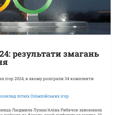
024: результати змагань
ня
их ігор 2024, в якому розіграли 34 комплекти
озклад літніх Олімпійських ігор
льниць Людмила Лузан/Аліна Рибачок завоювала
о вийшла до фіналу, який відбудеться завтра, 10