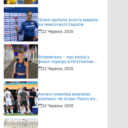
Лузан здобула золоту медаль
на чемпіонаті Європи
22 Червня, 2025
Ястремська – про вихід у
фінал турніру в Ноттінгемі:
це неймовірно, я дуже
22 Червня, 2025
вдячна за підтримку
Алонсо ухвалив важливе
рішення: чи зіграє Лунін на
КЧС?
22 Червня, 2025