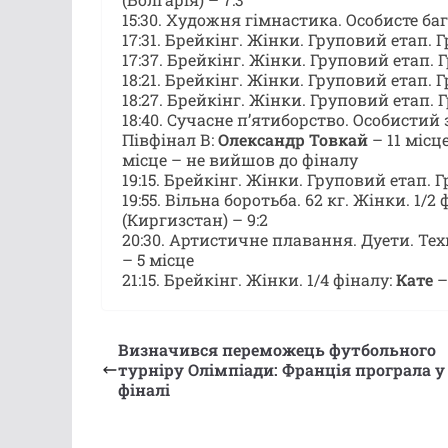
15:30. Художня гімнастика. Особисте ба
17:31. Брейкінг. Жінки. Груповий етап. Г
17:37. Брейкінг. Жінки. Груповий етап. Г
18:21. Брейкінг. Жінки. Груповий етап. Г
18:27. Брейкінг. Жінки. Груповий етап. Г
18:40. Сучасне п’ятиборство. Особистий 
Півфінал В:
Олександр Товкай
– 11 місц
місце – не вийшов до фіналу
19:15. Брейкінг. Жінки. Груповий етап. Г
19:55. Вільна боротьба. 62 кг. Жінки. 1/2
(Киргизстан) – 9:2
20:30. Артистичне плавання. Дуети. Те
– 5 місце
21:15. Брейкінг. Жінки. 1/4 фіналу:
Кате
–
Визначився переможець футбольного
турніру Олімпіади: Франція програла у
фіналі