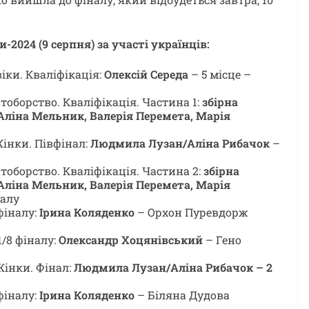
-2024 (9 серпня) за участі українців:
віки. Кваліфікація:
Олексій Середа
– 5 місце –
атоборство. Кваліфікація. Частина 1:
збірна
 Аліна Мельник, Валерія Перемета, Марія
 Жінки. Півфінал:
Людмила Лузан/Аліна Рибачок
–
тоборство. Кваліфікація. Частина 2:
збірна
 Аліна Мельник, Валерія Перемета, Марія
налу
 фіналу:
Ірина Коляденко
– Орхон Пуревдорж
1/8 фіналу:
Олександр Хоцянівський
– Гено
 Жінки. Фінал:
Людмила Лузан/Аліна Рибачок – 2
 фіналу:
Ірина Коляденко
– Біляна Дудова