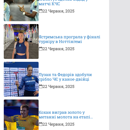
матчі КЧС
22 Червня, 2025
Ястремська програла у фіналі
турніру в Ноттінгемі
22 Червня, 2025
Лузан та Федорів здобули
срібло ЧЄ у каное-двійці
22 Червня, 2025
Кохан виграв золото у
метанні молота на етапі
Континентального туру
22 Червня, 2025