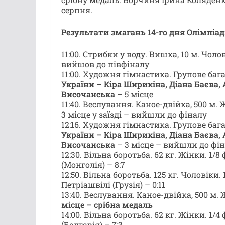
серпня.
Результати змагань 14-го дня Олімпіади
11:00. Стрибки у воду. Вишка, 10 м. Чоло
вийшов до півфіналу
11:00. Художня гімнастика. Групове баг
України – Кіра Ширикіна, Діана Баєва,
Височанська
– 5 місце
11:40. Веслування. Каное-двійка, 500 м.
3 місце у заїзді – вийшли до фіналу
12:16. Художня гімнастика. Групове бага
України – Кіра Ширикіна, Діана Баєва,
Височанська
– 3 місце – вийшли до фі
12:30. Вільна боротьба. 62 кг. Жінки. 1/8
(Монголія) – 8:7
12:50. Вільна боротьба. 125 кг. Чоловіки. 
Петріашвілі (Грузія) – 0:11
13:40. Веслування. Каное-двійка, 500 м.
місце – срібна медаль
14:00. Вільна боротьба. 62 кг. Жінки. 1/4
(Болгарія) – 7:3