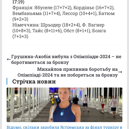
17:19)
Франція: Ябуселе (17+7+2), Кордіньє (16+7+2),
Вембаньяма (11+7+4), Лессор (10+4+1), Батюм
(9+2+3)
Німеччина: Шрьодер (18+2+4), Ф. Вагнер
(10+8+3), Тайс (8+11+6), Обст (8+1+1), Бонга
(7+3+3)
Грушина-Акобія вибула з Олімпіади-2024 – не
боротиметься за бронзу
Михайлов припинив боротьбу на
Олімпіаді-2024 та не побореться за бронзу
Стрічка новин
Відомо, скільки заробила Ястремська за фінал турніру в