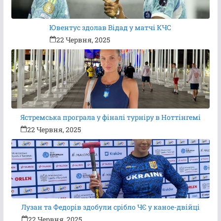
Ювентус здолав Відад у матчі КЧС
22 Червня, 2025
Ястремська програла у фіналі турніру в Ноттінгемі
22 Червня, 2025
Лузан та Федорів здобули срібло ЧЄ у каное-двійці
22 Червня, 2025