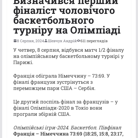
Визначився перший
фіналіст чоловічого
баскетбольного
турніру на Олімпіаді
8 Серпня, 2024
Шевчук Андрій
611 переглядів
У четвер, 8 серпня, відбувся матч 1/2 фіналу
на олімпійському баскетбольному турнірі у
Парижі.
Франція обіграла Німеччину – 73:69. У
фіналі французи зустрінуться з
переможцем пари США – Сербія.
Це другий поспіль фінал за французів – у
фіналі Олімпіади-2020 в Токіо вони
програли збірній США.
Олімпійські ігри-2024. Баскетбол. Півфінал
Франція – Німеччина 73:69 (18:25, 15:8, 23:17,