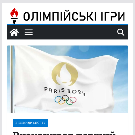
Перейти
до
вмісту
ІНШІ ВИДИ СПОРТУ