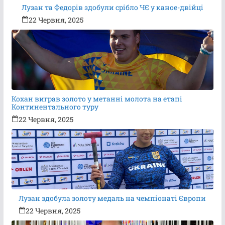
Лузан та Федорів здобули срібло ЧЄ у каное-двійці
22 Червня, 2025
Кохан виграв золото у метанні молота на етапі
Континентального туру
22 Червня, 2025
Лузан здобула золоту медаль на чемпіонаті Європи
22 Червня, 2025