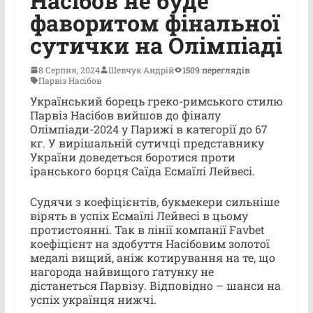
Насібов не буде
фаворитом фінальної
сутички на Олімпіаді
8 Серпня, 2024
Шевчук Андрій
1509 переглядів
Парвіз Насібов
Український борець греко-римського стилю
Парвіз Насібов вийшов до фіналу
Олімпіади-2024 у Парижі в категорії до 67
кг.
У вирішальній сутичці представнику
України доведеться боротися проти
іранського борця Саїда Есмаїлі Лейвесі.
Судячи з коефіцієнтів, букмекери сильніше
вірять в успіх Есмаїлі Лейвесі в цьому
протистоянні. Так в лінії компанії Favbet
коефіцієнт на здобуття Насібовим золотої
медалі вищий, аніж котирування на те, що
нагорода найвищого ґатунку не
дістанеться Парвізу. Відповідно – шанси на
успіх українця нижчі.