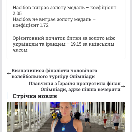
Насібов виграє золоту медаль – коефіцієнт
2.05
Насібов не виграє золоту медаль –
коефіцієнт 1.72
Орієнтовний початок битви за золото між
українцем та іранцем – 19.15 за київським
часом.
Визначилися фіналісти чоловічого
волейбольного турніру Олімпіади
Плавчиня з Їзраїля пропустила фінал
Олімпіади, адже пішла вечеряти
Стрічка новин