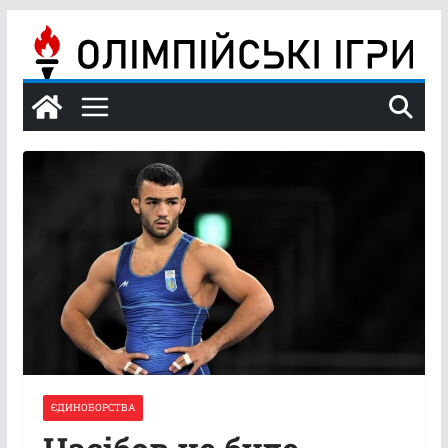
Перейти
до
вмісту
ЄДИНОБОРСТВА