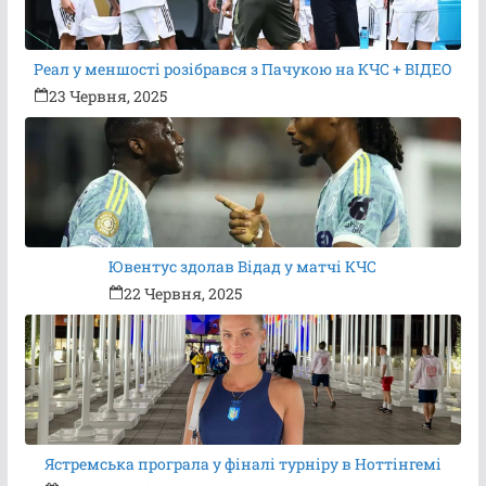
Реал у меншості розібрався з Пачукою на КЧС + ВІДЕО
23 Червня, 2025
Ювентус здолав Відад у матчі КЧС
22 Червня, 2025
Ястремська програла у фіналі турніру в Ноттінгемі