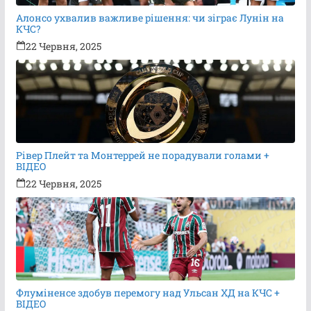
Алонсо ухвалив важливе рішення: чи зіграє Лунін на
КЧС?
22 Червня, 2025
Рівер Плейт та Монтеррей не порадували голами +
ВІДЕО
22 Червня, 2025
Флуміненсе здобув перемогу над Ульсан ХД на КЧС +
ВІДЕО