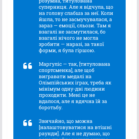
розумна, титулована
суперниця. Але я відчула, що
на голову слабша за неї. Коли
йшла, то не засмучувалася, а
зараз — емоції, сльози. Там я
взагалі не засмутилася, бо
взагалі нічого не могла
зробити — наразі, за такої
форми, я була гіршою.
Маргуліс — так, [титулована
спортсменка], але щоб
вигравати медалі на
Олімпійських іграх, треба як
мінімум одну-дві людини
проходити. Мені це не
вдалося, але я вдячна їй за
боротьбу.
Звичайно, що можна
[налаштовуватися на втішні
раунди]. Але я не думаю, що