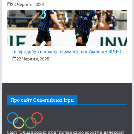
22 Червня, 2025
Інтер здобув вольову перемогу над Уравою + ВІДЕО
22 Червня, 2025
Про сайт Олімпійські Ігри
Сайт "Олімпійські Ігри" почав свою роботу в далекому