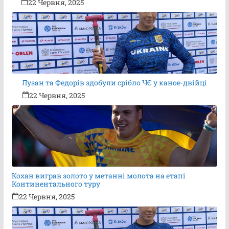
22 Червня, 2025
Лузан та Федорів здобули срібло ЧЄ у каное-двійці
22 Червня, 2025
Кохан виграв золото у метанні молота на етапі
Континентального туру
22 Червня, 2025