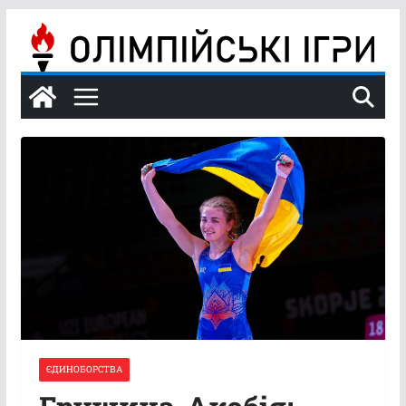
Перейти
до
вмісту
ЄДИНОБОРСТВА