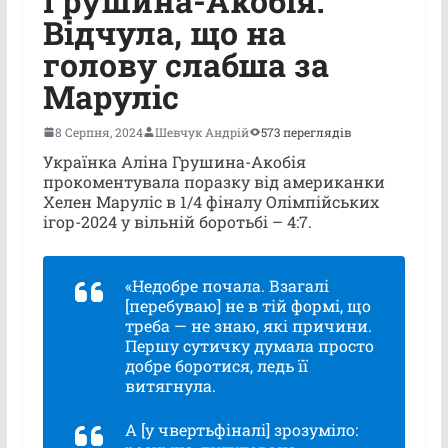
Грушина-Акобія:
Відчула, що на
голову слабша за
Маруліс
8 Серпня, 2024
Шевчук Андрій
573 переглядів
Українка Аліна Грушина-Акобія
прокоментувала поразку від американки
Хелен Маруліс в 1/4 фіналу Олімпійських
ігор-2024 у вільній боротьбі – 4:7.
«Недобре почала. Взагалі
[перебуваю] не в тій формі, що
треба — не знаю, які причини.
Першу сутичку думала просто
добре боротися, ледь її
витягнула.
А [у чвертьфіналі] зрозуміло: