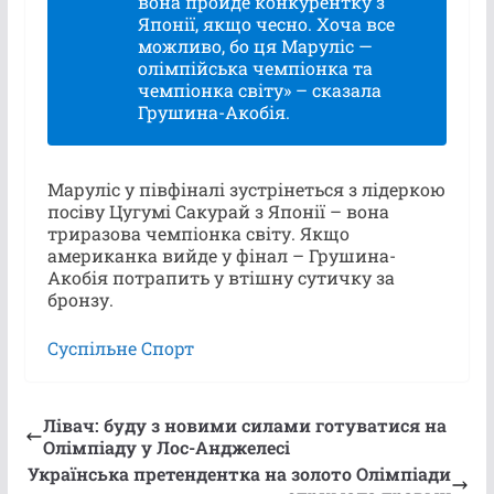
вона пройде конкурентку з
Японії, якщо чесно. Хоча все
можливо, бо ця Маруліс —
олімпійська чемпіонка та
чемпіонка світу» – сказала
Грушина-Акобія.
Маруліс у півфіналі зустрінеться з лідеркою
посіву Цугумі Сакурай з Японії – вона
триразова чемпіонка світу. Якщо
американка вийде у фінал – Грушина-
Акобія потрапить у втішну сутичку за
бронзу.
Суспільне Спорт
Лівач: буду з новими силами готуватися на
Олімпіаду у Лос-Анджелесі
Українська претендентка на золото Олімпіади