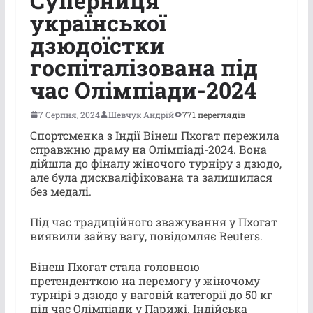
Суперниця
української
дзюдоїстки
госпіталізована під
час Олімпіади-2024
7 Серпня, 2024
Шевчук Андрій
771 переглядів
Спортсменка з Індії Вінеш Пхогат пережила
справжню драму на Олімпіаді-2024. Вона
дійшла до фіналу жіночого турніру з дзюдо,
але була дискваліфікована та залишилася
без медалі.
Під час традиційного зважування у Пхогат
виявили зайву вагу, повідомляє Reuters.
Вінеш Пхогат стала головною
претенденткою на перемогу у жіночому
турнірі з дзюдо у ваговій категорії до 50 кг
під час Олімпіади у Парижі. Індійська