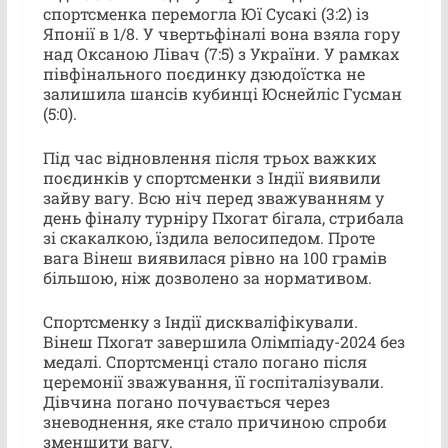
спортсменка перемогла Юї Сусакі (3:2) із
Японії в 1/8. У чвертьфіналі вона взяла гору
над Оксаною Лівач (7:5) з України. У рамках
півфінального поєдинку дзюдоїстка не
залишила шансів кубинці Юснейліс Гусман
(5:0).
Під час відновлення після трьох важких
поєдинків у спортсменки з Індії виявили
зайву вагу. Всю ніч перед зважуванням у
день фіналу турніру Пхогат бігала, стрибала
зі скакалкою, їздила велосипедом. Проте
вага Вінеш виявилася рівно на 100 грамів
більшою, ніж дозволено за нормативом.
Спортсменку з Індії дискваліфікували.
Вінеш Пхогат завершила Олімпіаду-2024 без
медалі. Спортсменці стало погано після
церемонії зважування, її госпіталізували.
Дівчина погано почувається через
зневоднення, яке стало причиною спроби
зменшити вагу.