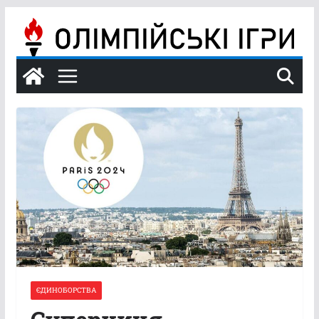
Перейти
до
вмісту
ЄДИНОБОРСТВА