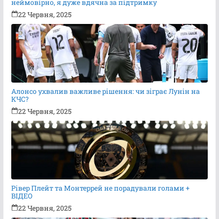
неймовірно, я дуже вдячна за підтримку
22 Червня, 2025
Алонсо ухвалив важливе рішення: чи зіграє Лунін на
КЧС?
22 Червня, 2025
Рівер Плейт та Монтеррей не порадували голами +
ВІДЕО
22 Червня, 2025