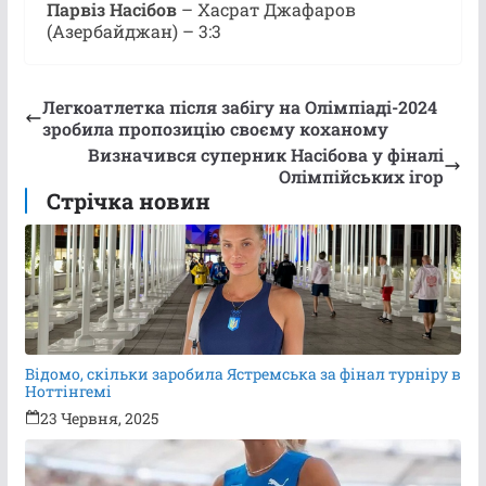
Парвіз Насібов
– Хасрат Джафаров
(Азербайджан) – 3:3
Легкоатлетка після забігу на Олімпіаді-2024
зробила пропозицію своєму коханому
Визначився суперник Насібова у фіналі
Олімпійських ігор
Стрічка новин
Відомо, скільки заробила Ястремська за фінал турніру в
Ноттінгемі
23 Червня, 2025