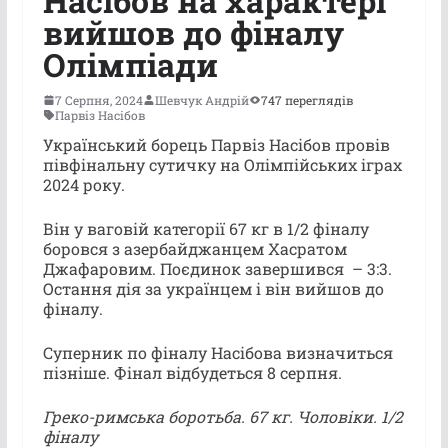
Насібов на характері
вийшов до фіналу
Олімпіади
7 Серпня, 2024
Шевчук Андрій
747 переглядів
Парвіз Насібов
Український борець Парвіз Насібов провів
півфінальну сутичку на Олімпійських іграх
2024 року.
Він у ваговій категорії 67 кг в 1/2 фіналу
боровся з азербайджанцем Хасратом
Джафаровим. Поєдинок завершився – 3:3.
Остання дія за українцем і він вийшов до
фіналу.
Суперник по фіналу Насібова визначиться
пізніше. Фінал відбудеться 8 серпня.
Греко-римська боротьба. 67 кг. Чоловіки. 1/2
фіналу