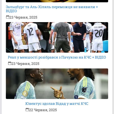
Зальцбург та Аль-Хіляль переможця не виявили +
ВІДЕО
23 Червня, 2025
Реал у меншості розібрався з Пачукою на КЧС + ВІДЕО
23 Червня, 2025
Ювентус здолав Відад у матчі КЧС
22 Червня, 2025