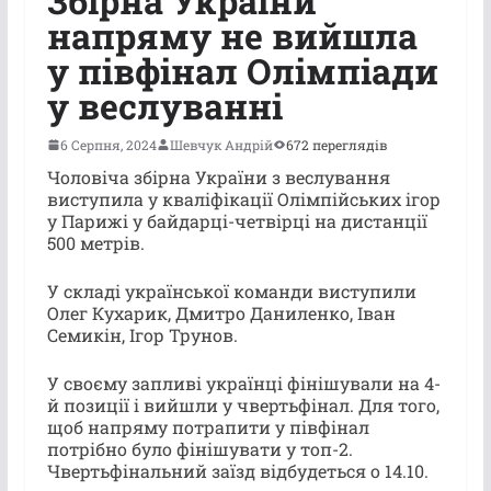
Збірна України
напряму не вийшла
у півфінал Олімпіади
у веслуванні
6 Серпня, 2024
Шевчук Андрій
672 переглядів
Чоловіча збірна України з веслування
виступила у кваліфікації Олімпійських ігор
у Парижі у байдарці-четвірці на дистанції
500 метрів.
У складі української команди виступили
Олег Кухарик, Дмитро Даниленко, Іван
Семикін, Ігор Трунов.
У своєму запливі українці фінішували на 4-
й позиції і вийшли у чвертьфінал. Для того,
щоб напряму потрапити у півфінал
потрібно було фінішувати у топ-2.
Чвертьфінальний заїзд відбудеться о 14.10.