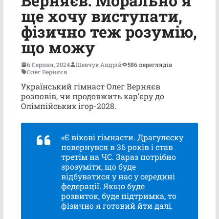
Верняєв: Морально я
ще хочу виступати,
фізично теж розумію,
що можу
6 Серпня, 2024
Шевчук Андрій
586 переглядів
Олег Верняєв
Український гімнаст Олег Верняєв
розповів, чи продовжить кар’єру до
Олімпійських ігор-2028.
«Є вікові гімнасти. Драгулєску
повернувся в 36 років і став
третім на ЧС. Зараз потрібно
зрозуміти, що буде
відбуватися у нас у середині
федерації. Якщо буде
розвиток, буде підтримка, то
фізично я готовий йти далі.