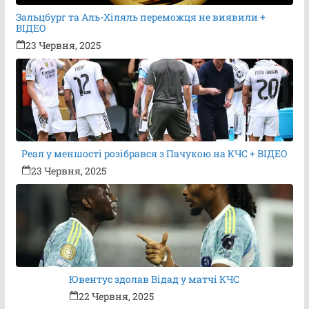
Зальцбург та Аль-Хіляль переможця не виявили +
ВІДЕО
23 Червня, 2025
Реал у меншості розібрався з Пачукою на КЧС + ВІДЕО
23 Червня, 2025
Ювентус здолав Відад у матчі КЧС
22 Червня, 2025