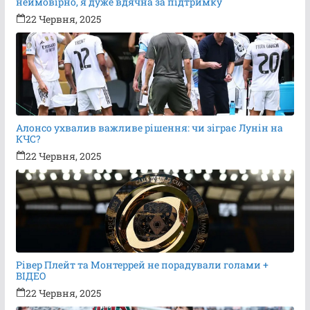
неймовірно, я дуже вдячна за підтримку
22 Червня, 2025
Алонсо ухвалив важливе рішення: чи зіграє Лунін на
КЧС?
22 Червня, 2025
Рівер Плейт та Монтеррей не порадували голами +
ВІДЕО
22 Червня, 2025