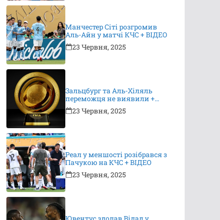
Манчестер Сіті розгромив
Аль-Айн у матчі КЧС + ВІДЕО
23 Червня, 2025
Зальцбург та Аль-Хіляль
переможця не виявили +
ВІДЕО
23 Червня, 2025
Реал у меншості розібрався з
Пачукою на КЧС + ВІДЕО
23 Червня, 2025
Ювентус здолав Відад у