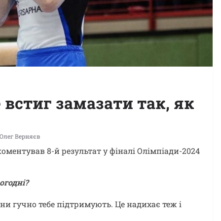
 встиг замазати так, як
Олег Верняєв
оментував 8-й результат у фіналі Олімпіади-2024
огодні?
ни гучно тебе підтримують. Це надихає теж і