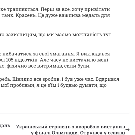
таке трапляється. Перш за все, хочу привітати
к танк. Красень. Це дуже важлива медаль для
а захисницям, що ми маємо можливість тут
е вибачатися за свої змагання. Я викладався
сі 105 відсотків. Але часу не вистачило мені
но, фізично все витримав, сили були.
реба. Швидко все зробив, і був уже час. Вдарився
мої проблеми, я це зʼїм і будемо думати, що
даль
Український стрілець з хворобою виступив
у фіналі Олімпіади: Отруївся у селищі