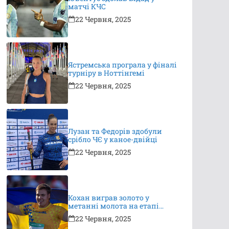
матчі КЧС
22 Червня, 2025
Ястремська програла у фіналі
турніру в Ноттінгемі
22 Червня, 2025
Лузан та Федорів здобули
срібло ЧЄ у каное-двійці
22 Червня, 2025
Кохан виграв золото у
метанні молота на етапі
Континентального туру
22 Червня, 2025