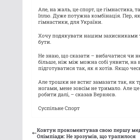
Але, на жаль, це спорт, це гімнастика, 
Іллю. Дуже потужна комбінація. Пер, я
гімнастики, для України.
Хочу подякувати нашим захисниками т
бути.
Не знаю, що сказати – вибачатися чи н
більше, ніж між можна собі уявити, на в
підготуватися так, як я хотів. Якщо чес
Але трошки не встиг замазати так, як т
ногами, мене зовсім не тримало. Але це 
робити далі, – сказав Верняєв.
Суспільне Спорт
Ковтун прокоментував свою першу ме
Олімпіади: Не зрозумів, що трапилося