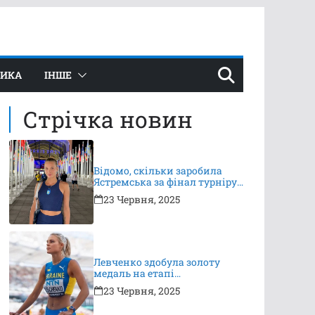
ТИКА
ІНШЕ
Стрічка новин
Відомо, скільки заробила
Ястремська за фінал турніру
в Ноттінгемі
23 Червня, 2025
Левченко здобула золоту
медаль на етапі
Континентального туру
23 Червня, 2025