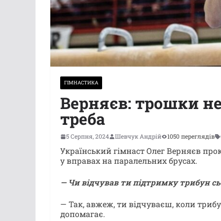
ГІМНАСТИКА
Верняєв: трошки не
треба
5 Серпня, 2024
Шевчук Андрій
1050 переглядів
Український гімнаст Олег Верняєв прок
у вправах на паралельних брусах.
— Чи відчував ти підтримку трибун сь
— Так, авжеж, ти відчуваєш, коли трибу
допомагає.