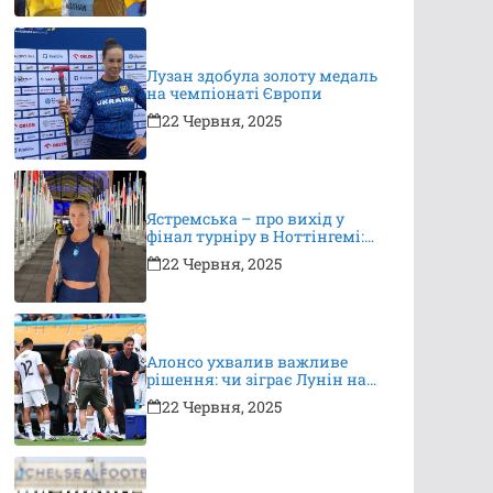
Лузан здобула золоту медаль
на чемпіонаті Європи
22 Червня, 2025
Ястремська – про вихід у
фінал турніру в Ноттінгемі:
це неймовірно, я дуже
22 Червня, 2025
вдячна за підтримку
Алонсо ухвалив важливе
рішення: чи зіграє Лунін на
КЧС?
22 Червня, 2025