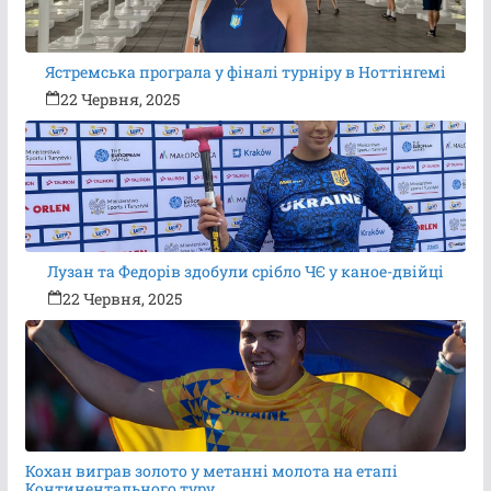
Ястремська програла у фіналі турніру в Ноттінгемі
22 Червня, 2025
Лузан та Федорів здобули срібло ЧЄ у каное-двійці
22 Червня, 2025
Кохан виграв золото у метанні молота на етапі
Континентального туру