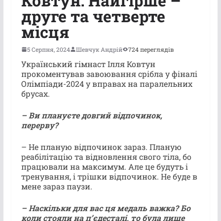
Ковтун: Найгірше –
друге та четверте
місця
5 Серпня, 2024
Шевчук Андрій
724 переглядів
Український гімнаст Ілля Ковтун
прокоментував завоювання срібла у фіналі
Олімпіади-2024 у вправах на паралельних
брусах.
– Ви плануєте довгий відпочинок,
перерву?
– Не планую відпочинок зараз. Планую
реабілітацію та відновлення свого тіла, бо
працювали на максимум. Але це будуть і
тренування, і трішки відпочинок. Не буде в
мене зараз паузи.
– Наскільки для вас ця медаль важка? Бо
коли стояли на пʼєдесталі, то була лише