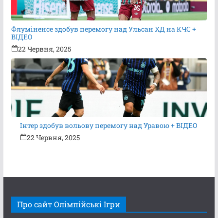
Флуміненсе здобув перемогу над Ульсан ХД на КЧС +
ВІДЕО
22 Червня, 2025
Інтер здобув вольову перемогу над Уравою + ВІДЕО
22 Червня, 2025
Про сайт Олімпійські Ігри