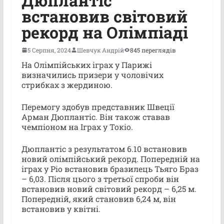
Дюплантіс
встановив світовий
рекорд на Олімпіаді
5 Серпня, 2024
Шевчук Андрій
845 переглядів
На Олімпійських іграх у Парижі
визначились призери у чоловічих
стрибках з жердиною.
Перемогу здобув представник Швеції
Арман Дюплантіс. Він також ставав
чемпіоном на Іграх у Токіо.
Дюплантіс з результатом 6.10 встановив
новий олімпійський рекорд. Попередній на
іграх у Ріо встановив бразилець Тьяго Браз
– 6,03. Після цього з третьої спроби він
встановив новий світовий рекорд – 6,25 м.
Попередній, який становив 6,24 м, він
встановив у квітні.