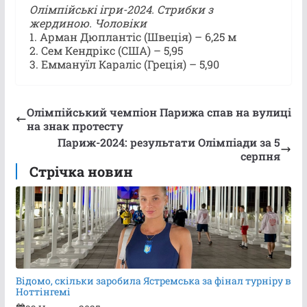
Олімпійські ігри-2024. Стрибки з
жердиною. Чоловіки
1. Арман Дюплантіс (Швеція) – 6,25 м
2. Сем Кендрікс (США) – 5,95
3. Еммануїл Караліс (Греція) – 5,90
Олімпійський чемпіон Парижа спав на вулиці
на знак протесту
Париж-2024: результати Олімпіади за 5
серпня
Стрічка новин
Відомо, скільки заробила Ястремська за фінал турніру в
Ноттінгемі