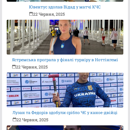
Ювентус здолав Відад у матчі КЧС
22 Червня, 2025
Ястремська програла у фіналі турніру в Ноттінгемі
22 Червня, 2025
Лузан та Федорів здобули срібло ЧЄ у каное-двійці
22 Червня, 2025