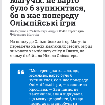
Магучіх: не варто
було б зупинитися,
бо в нас попереду
Олімпійські ігри
4 Серпня, 2024
Шевчук Андрій
1405 переглядів
Ярослава Магучіх
На шляху до Олімпійських ігор Магучіх
перемогла на всіх змаганнях сезону, окрім
зимового чемпіонату світу в Ґлазґо, на
якому її обійшла Нікола Оліслаґерс.
“Моя тренерка казала, що,
можливо, варто було б
зупинитися, бо в нас попереду
Олімпійські ігри, — зазначила
Ярослава. — Звичайно, це
важливіше, але я відчувала,
що можу це зробити, і, якщо
чесно, хотіла спробувати