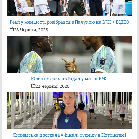
Реал у меншості розібрався з Пачукою на КЧС + ВІДЕО
23 Червня, 2025
Ювентус здолав Відад у матчі КЧС
22 Червня, 2025
Ястремська програла у фіналі турніру в Ноттінгемі