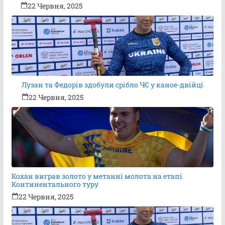
22 Червня, 2025
Лузан та Федорів здобули срібло ЧЄ у каное-двійці
22 Червня, 2025
Кохан виграв золото у метанні молота на етапі
Континентального туру
22 Червня, 2025