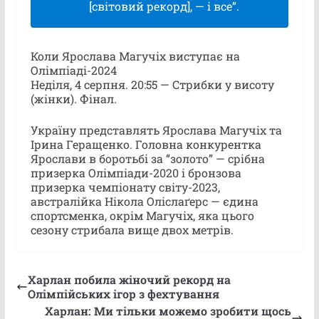
[світовий рекорд], — і все”.
Коли Ярослава Магучіх виступає на
Олімпіаді-2024
Неділя, 4 серпня. 20:55 — Стрибки у висоту
(жінки). Фінал.
Україну представлять Ярослава Магучіх та
Ірина Геращенко. Головна конкурентка
Ярослави в боротьбі за “золото” — срібна
призерка Олімпіади-2020 і бронзова
призерка чемпіонату світу-2023,
австралійка Нікола Оліслаґерс — єдина
спортсменка, окрім Магучіх, яка цього
сезону стрибала вище двох метрів.
Харлан побила жіночий рекорд на
Олімпійських ігор з фехтування
Харлан: Ми тільки можемо зробити щось