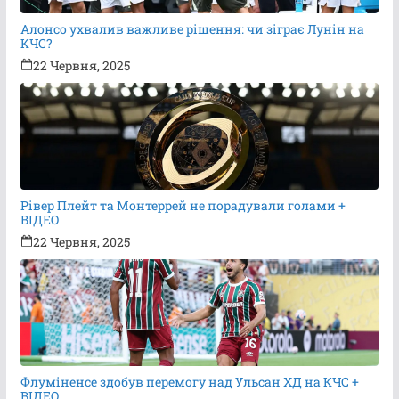
Алонсо ухвалив важливе рішення: чи зіграє Лунін на
КЧС?
22 Червня, 2025
Рівер Плейт та Монтеррей не порадували голами +
ВІДЕО
22 Червня, 2025
Флуміненсе здобув перемогу над Ульсан ХД на КЧС +
ВІДЕО