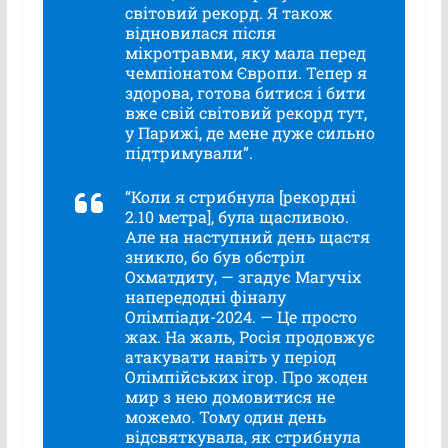
світовий рекорд. Я також
відновилася після
мікротравми, яку мала перед
чемпіонатом Європи. Тепер я
здорова, готова битися і бити
вже свій світовий рекорд тут,
у Парижі, де мене дуже сильно
підтримували”.
“Коли я стрибнула [рекордні
2.10 метра], була щасливою.
Але на наступний день щастя
зникло, бо був обстріл
Охматдиту, — згадує Магучіх
напередодні фіналу
Олімпіади-2024. — Це просто
жах. На жаль, Росія продовжує
атакувати навіть у період
Олімпійських ігор. Про жоден
мир з нею домовитися не
можемо. Тому один день
відсвяткувала, як стрибнула