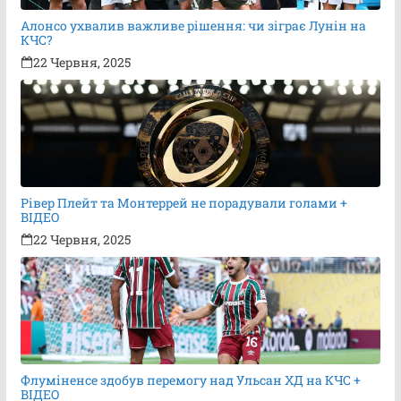
Алонсо ухвалив важливе рішення: чи зіграє Лунін на
КЧС?
22 Червня, 2025
Рівер Плейт та Монтеррей не порадували голами +
ВІДЕО
22 Червня, 2025
Флуміненсе здобув перемогу над Ульсан ХД на КЧС +
ВІДЕО