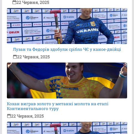
22 Червня, 2025
Лузан та Федорів здобули срібло ЧЄ у каное-двійці
22 Червня, 2025
Кохан виграв золото у метанні молота на етапі
Континентального туру
22 Червня, 2025