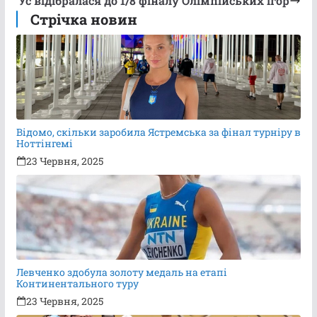
Ус відібралася до 1/8 фіналу Олімпійських ігор
Стрічка новин
Відомо, скільки заробила Ястремська за фінал турніру в
Ноттінгемі
23 Червня, 2025
Левченко здобула золоту медаль на етапі
Континентального туру
23 Червня, 2025