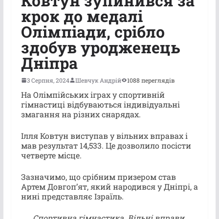
Ковтун зупинився за
крок до медалі
Олімпіади, срібло
здобув уродженець
Дніпра
3 Серпня, 2024
Шевчук Андрій
1088 переглядів
На Олімпійських іграх у спортивній
гімнастиці відбуваються індивідуальні
змагання на різних снарядах.
Ілля Ковтун виступав у вільних вправах і
мав результат 14,533. Це дозволило посісти
четверте місце.
Зазначимо, що срібним призером став
Артем Довгоп’ят, який народився у Дніпрі, а
нині представляє Ізраїль.
Спортивна гімнастика. Вільні вправи.