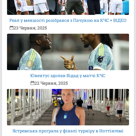
Реал у меншості розібрався з Пачукою на КЧС + ВІДЕО
23 Червня, 2025
Ювентус здолав Відад у матчі КЧС
22 Червня, 2025
Ястремська програла у фіналі турніру в Ноттінгемі