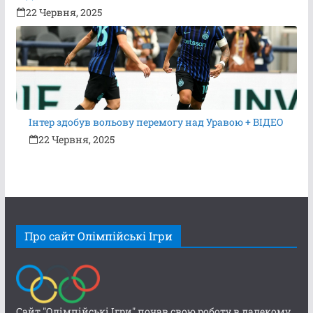
22 Червня, 2025
Інтер здобув вольову перемогу над Уравою + ВІДЕО
22 Червня, 2025
Про сайт Олімпійські Ігри
Сайт "Олімпійські Ігри" почав свою роботу в далекому