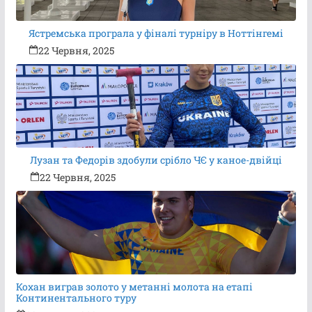
Ястремська програла у фіналі турніру в Ноттінгемі
22 Червня, 2025
Лузан та Федорів здобули срібло ЧЄ у каное-двійці
22 Червня, 2025
Кохан виграв золото у метанні молота на етапі
Континентального туру