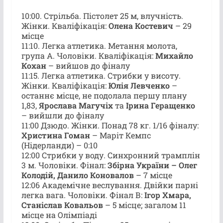
10:00. Стрільба. Пістолет 25 м, влучність.
Жінки. Кваліфікація:
Олена Костевич
– 29
місце
11:10. Легка атлетика. Метання молота,
група А. Чоловіки. Кваліфікація:
Михайло
Кохан
– вийшов до фіналу
11:15. Легка атлетика. Стрибки у висоту.
Жінки. Кваліфікація:
Юлія Левченко
–
останнє місце, не подолала першу плану
1,83,
Ярослава Магучіх
та
Ірина Геращенко
– вийшли до фіналу
11:00 Дзюдо. Жінки. Понад 78 кг. 1/16 фіналу:
Христина Гоман
– Маріт Кемпс
(Нідерланди) – 0:10
12:00 Стрибки у воду. Синхронний трамплін
3 м. Чоловіки. Фінал:
Збірна України – Олег
Колодій, Данило Коновалов
– 7 місце
12:06 Академічне веслування. Двійки парні
легка вага. Чоловіки. Фінал В:
Ігор Хмара,
Станіслав Ковальов
– 5 місце; загалом 11
місце на Олімпіаді