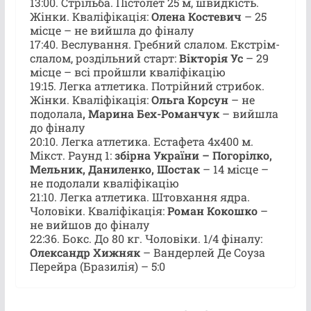
13:00. Стрільба. Пістолет 25 м, швидкість.
Жінки. Кваліфікація:
Олена Костевич
– 25
місце – не вийшла до фіналу
17:40. Веслування. Гребний слалом. Екстрім-
слалом, роздільний старт:
Вікторія Ус
– 29
місце – всі пройшли кваліфікацію
19:15. Легка атлетика. Потрійний стрибок.
Жінки. Кваліфікація:
Ольга Корсун
– не
подолала
, Марина Бех-Романчук
– вийшла
до фіналу
20:10. Легка атлетика. Естафета 4х400 м.
Мікст. Раунд 1:
збірна України – Погорілко,
Мельник, Даниленко, Шостак
– 14 місце –
не подолали кваліфікацію
21:10. Легка атлетика. Штовхання ядра.
Чоловіки. Кваліфікація:
Роман Кокошко
–
не вийшов до фіналу
22:36. Бокс. До 80 кг. Чоловіки. 1/4 фіналу:
Олександр Хижняк
– Вандерлей Де Соуза
Перейра (Бразилія) – 5:0