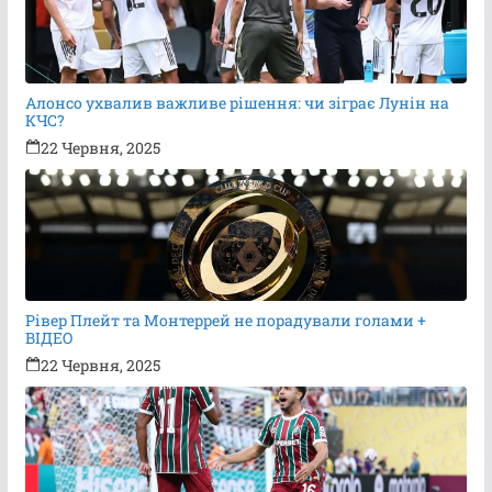
Алонсо ухвалив важливе рішення: чи зіграє Лунін на
КЧС?
22 Червня, 2025
Рівер Плейт та Монтеррей не порадували голами +
ВІДЕО
22 Червня, 2025