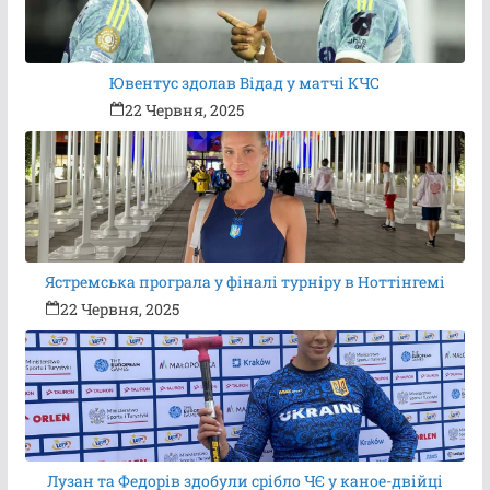
Ювентус здолав Відад у матчі КЧС
22 Червня, 2025
Ястремська програла у фіналі турніру в Ноттінгемі
22 Червня, 2025
Лузан та Федорів здобули срібло ЧЄ у каное-двійці