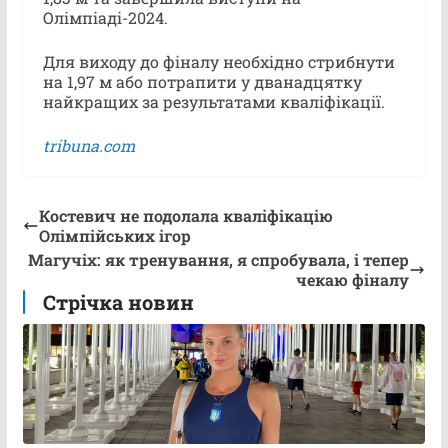
Олімпіаді-2024.
Для виходу до фіналу необхідно стрибнути
на 1,97 м або потрапити у дванадцятку
найкращих за результатами кваліфікації.
tribuna.com
Костевич не подолала кваліфікацію
Олімпійських ігор
Магучіх: як тренування, я спробувала, і тепер
чекаю фіналу
Стрічка новин