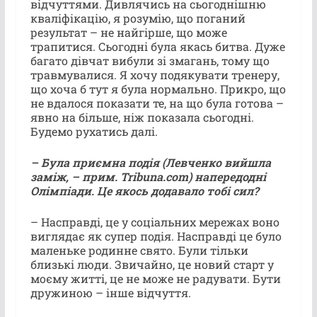
відчуттями. Дивлячись на сьогоднішню
кваліфікацію, я розумію, що поганий
результат – не найгірше, що може
трапитися. Сьогодні була якась битва. Дуже
багато дівчат вибули зі змагань, тому що
травмувалися. Я хочу подякувати тренеру,
що хоча б тут я була нормально. Прикро, що
не вдалося показати те, на що була готова –
явно на більше, ніж показала сьогодні.
Будемо рухатись далі.
– Була приємна подія (Левченко вийшла
заміж, – прим. Tribuna.com) напередодні
Олімпіади. Це якось додавало тобі сил?
– Насправді, це у соціальних мережах воно
виглядає як супер подія. Насправді це було
маленьке родинне свято. Були тільки
близькі люди. Звичайно, це новий старт у
моєму житті, це не може не радувати. Бути
дружиною – інше відчуття.