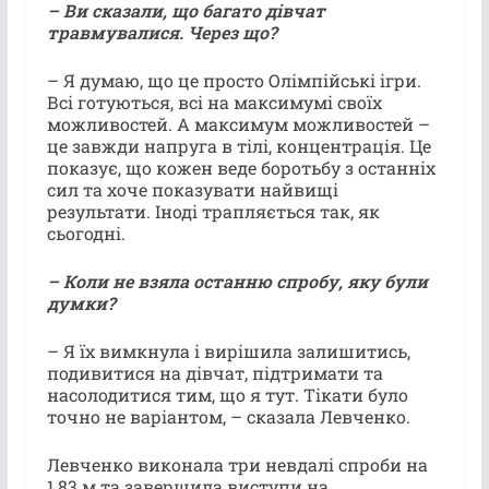
– Ви сказали, що багато дівчат
травмувалися. Через що?
– Я думаю, що це просто Олімпійські ігри.
Всі готуються, всі на максимумі своїх
можливостей. А максимум можливостей –
це завжди напруга в тілі, концентрація. Це
показує, що кожен веде боротьбу з останніх
сил та хоче показувати найвищі
результати. Іноді трапляється так, як
сьогодні.
– Коли не взяла останню спробу, яку були
думки?
– Я їх вимкнула і вирішила залишитись,
подивитися на дівчат, підтримати та
насолодитися тим, що я тут. Тікати було
точно не варіантом, – сказала Левченко.
Левченко виконала три невдалі спроби на
1,83 м та завершила виступи на