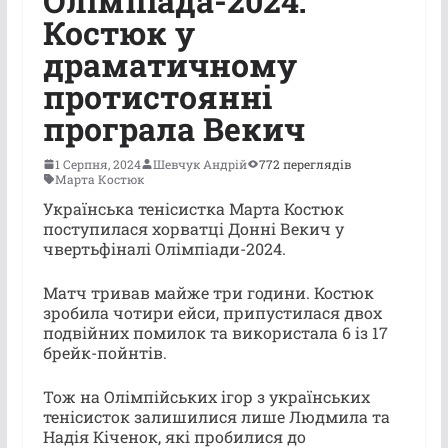
Олімпіада-2024:
Костюк у
драматичному
протистоянні
програла Векич
1 Серпня, 2024
Шевчук Андрій
772 переглядів
Марта Костюк
Українська тенісистка Марта Костюк
поступилася хорватці Донні Векич у
чвертьфіналі Олімпіади-2024.
Матч тривав майже три години. Костюк
зробила чотири ейси, припустилася двох
подвійних помилок та використала 6 із 17
брейк-пойнтів.
Тож на Олімпійських ігор з українських
тенісисток залишилися лише Людмила та
Надія Кіченок, які пробилися до