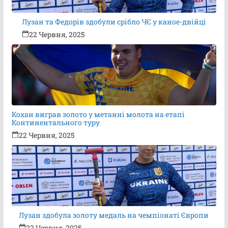
Лузан та Федорів здобули срібло ЧЄ у каное-двійці
22 Червня, 2025
Кохан виграв золото у метанні молота на етапі
Континентального туру
22 Червня, 2025
Лузан здобула золоту медаль на чемпіонаті Європи
22 Червня, 2025