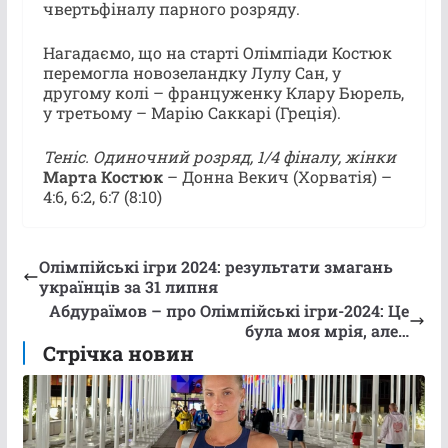
чвертьфіналу парного розряду.
Нагадаємо, що на старті Олімпіади Костюк
перемогла новозеландку Лулу Сан, у
другому колі – француженку Клару Бюрель,
у третьому – Марію Саккарі (Греція).
Теніс. Одиночний розряд, 1/4 фіналу, жінки
Марта Костюк
– Донна Векич (Хорватія) –
4:6, 6:2, 6:7 (8:10)
Олімпійські ігри 2024: результати змагань
українців за 31 липня
Абдураїмов – про Олімпійські ігри-2024: Це
була моя мрія, але…
Стрічка новин