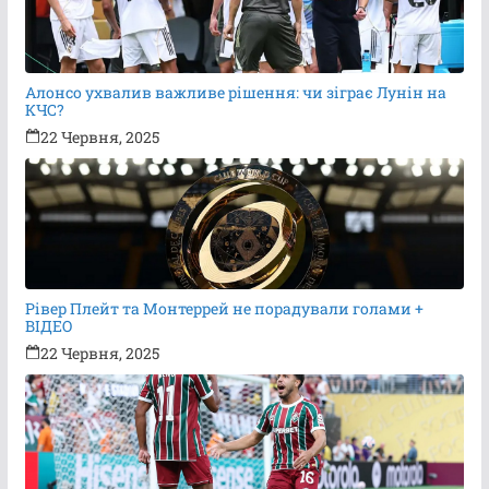
Алонсо ухвалив важливе рішення: чи зіграє Лунін на
КЧС?
22 Червня, 2025
Рівер Плейт та Монтеррей не порадували голами +
ВІДЕО
22 Червня, 2025