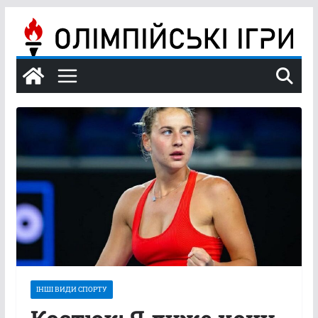
Перейти
до
вмісту
ІНШІ ВИДИ СПОРТУ