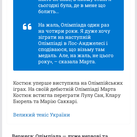
сьогодні була, де в мене що
болить…
На жаль, Олімпіада один раз
на чотири роки. Я дуже хочу
зіграти на наступній
Олімпіаді в Лос-Анджелесі і
сподіваюся, що візьму там
медаль. Але, на жаль, не цього
року», – сказала Марта.
Костюк уперше виступила на Олімпійських
іграх. На своїй дебютній Олімпіаді Марта
Костюк встигла переграти Лулу Сан, Клару
Бюрель та Марію Саккарі.
Великий теніс України
Верняєв: Олімпіада — дуже нервові та