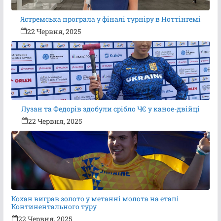
Ястремська програла у фіналі турніру в Ноттінгемі
22 Червня, 2025
Лузан та Федорів здобули срібло ЧЄ у каное-двійці
22 Червня, 2025
Кохан виграв золото у метанні молота на етапі
Континентального туру
22 Червня, 2025