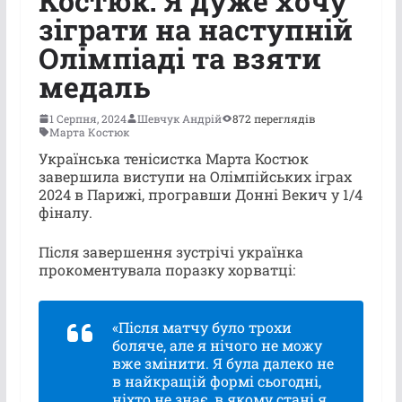
Костюк: Я дуже хочу
зіграти на наступній
Олімпіаді та взяти
медаль
1 Серпня, 2024
Шевчук Андрій
872 переглядів
Марта Костюк
Українська тенісистка Марта Костюк
завершила виступи на Олімпійських іграх
2024 в Парижі, програвши Донні Векич у 1/4
фіналу.
Після завершення зустрічі українка
прокоментувала поразку хорватці:
«Після матчу було трохи
боляче, але я нічого не можу
вже змінити. Я була далеко не
в найкращій формі сьогодні,
ніхто не знає, в якому стані я