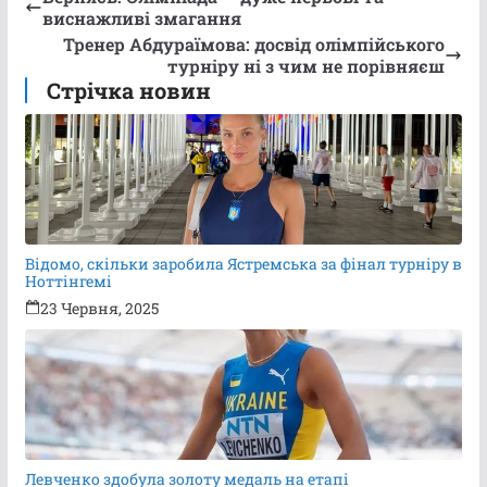
виснажливі змагання
Тренер Абдураїмова: досвід олімпійського
турніру ні з чим не порівняєш
Стрічка новин
Відомо, скільки заробила Ястремська за фінал турніру в
Ноттінгемі
23 Червня, 2025
Левченко здобула золоту медаль на етапі