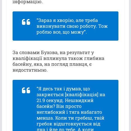
інформацію.
“Зараз я хворію, але треба
виконувати свою роботу. Тож
роблю все, що можу”.
За словами Бухова, на результат у
кваліфікації вплинула також глибина
басейну, яка, на погляд плавця, є
недостатньою.
“Я десь так і думав, що
закриється [кваліфікація] на
21.9 секунд. Нешвидкий
басейн? Він просто
неглибокий і тяга набагато
менша. Коли ти гребеш, твій
гребок відштовхується від
дна і йде до тебе. А коли