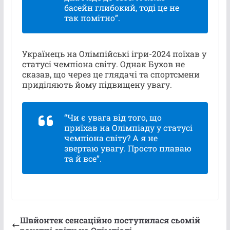
басейн глибокий, тоді це не
так помітно”.
Українець на Олімпійські ігри-2024 поїхав у
статусі чемпіона світу. Однак Бухов не
сказав, що через це глядачі та спортсмени
приділяють йому підвищену увагу.
“Чи є увага від того, що
приїхав на Олімпіаду у статусі
чемпіона світу? А я не
звертаю увагу. Просто плаваю
та й все”.
Швйонтек сенсаційно поступилася сьомій