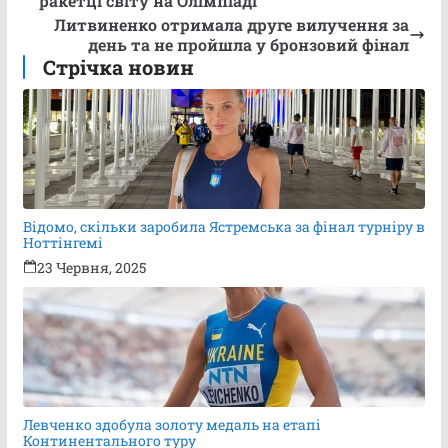
ракетці світу на Олімпіаді
Литвиненко отримала друге вилучення за
день та не пройшла у бронзовий фінал
Стрічка новин
Відомо, скільки заробила Ястремська за фінал турніру в
Ноттінгемі
23 Червня, 2025
Левченко здобула золоту медаль на етапі
Континентального туру