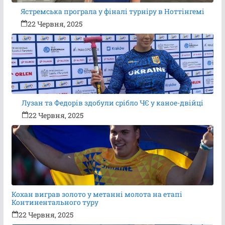
Ястремська програла у фіналі турніру в Ноттінгемі
22 Червня, 2025
Лузан та Федорів здобули срібло ЧЄ у каное-двійці
22 Червня, 2025
Кохан виграв золото у метанні молота на етапі
Континентального туру
22 Червня, 2025