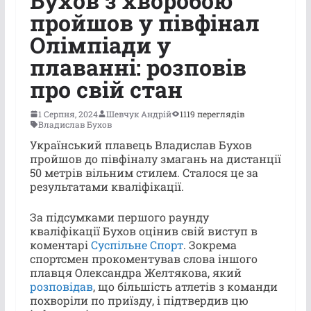
Бухов з хворобою
пройшов у півфінал
Олімпіади у
плаванні: розповів
про свій стан
1 Серпня, 2024
Шевчук Андрій
1119 переглядів
Владислав Бухов
Український плавець Владислав Бухов
пройшов до півфіналу змагань на дистанції
50 метрів вільним стилем. Сталося це за
результатами кваліфікації.
За підсумками першого раунду
кваліфікації Бухов оцінив свій виступ в
коментарі
Суспільне Спорт
. Зокрема
спортсмен прокоментував слова іншого
плавця Олександра Желтякова, який
розповідав
, що більшість атлетів з команди
похворіли по приїзду, і підтвердив цю