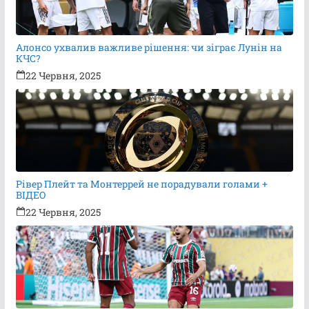
Алонсо ухвалив важливе рішення: чи зіграє Лунін на
КЧС?
22 Червня, 2025
Рівер Плейт та Монтеррей не порадували голами +
ВІДЕО
22 Червня, 2025