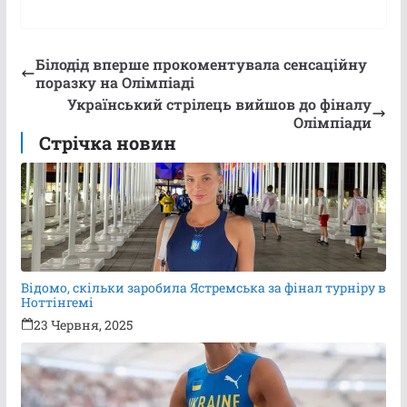
Білодід вперше прокоментувала сенсаційну
поразку на Олімпіаді
Український стрілець вийшов до фіналу
Олімпіади
Стрічка новин
Відомо, скільки заробила Ястремська за фінал турніру в
Ноттінгемі
23 Червня, 2025