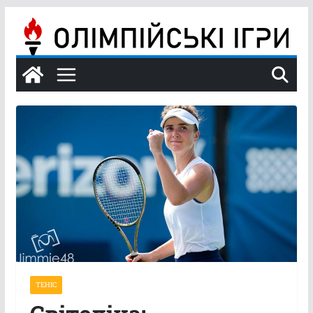
Перейти
до
вмісту
ТЕНІС