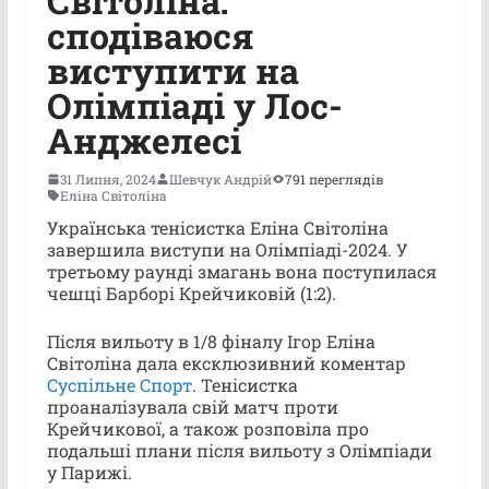
Світоліна:
сподіваюся
виступити на
Олімпіаді у Лос-
Анджелесі
31 Липня, 2024
Шевчук Андрій
791 переглядів
Еліна Світоліна
Українська тенісистка Еліна Світоліна
завершила виступи на Олімпіаді-2024. У
третьому раунді змагань вона поступилася
чешці Барборі Крейчиковій (1:2).
Після вильоту в 1/8 фіналу Ігор Еліна
Світоліна дала ексклюзивний коментар
Суспільне Спорт
. Тенісистка
проаналізувала свій матч проти
Крейчикової, а також розповіла про
подальші плани після вильоту з Олімпіади
у Парижі.