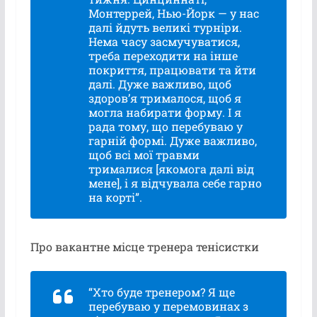
Монтеррей, Нью-Йорк — у нас
далі йдуть великі турніри.
Нема часу засмучуватися,
треба переходити на інше
покриття, працювати та йти
далі. Дуже важливо, щоб
здоров’я трималося, щоб я
могла набирати форму. І я
рада тому, що перебуваю у
гарній формі. Дуже важливо,
щоб всі мої травми
трималися [якомога далі від
мене], і я відчувала себе гарно
на корті”.
Про вакантне місце тренера тенісистки
“Хто буде тренером? Я ще
перебуваю у перемовинах з