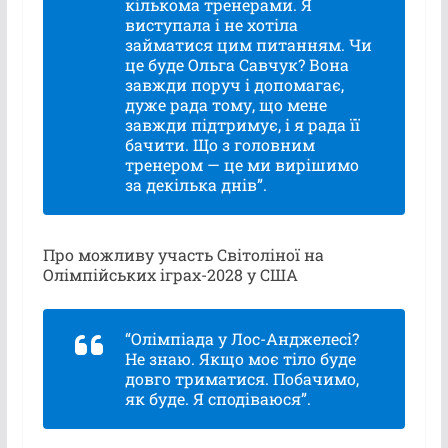
кількома тренерами. Я
виступала і не хотіла
займатися цим питанням. Чи
це буде Ольга Савчук? Вона
завжди поруч і допомагає,
дуже рада тому, що мене
завжди підтримує, і я рада її
бачити. Що з головним
тренером — це ми вирішимо
за декілька днів”.
Про можливу участь Світоліної на
Олімпійських іграх-2028 у США
“Олімпіада у Лос-Анджелесі?
Не знаю. Якщо моє тіло буде
довго триматися. Побачимо,
як буде. Я сподіваюся”.