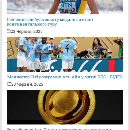
Левченко здобула золоту медаль на етапі
Континентального туру
23 Червня, 2025
Манчестер Сіті розгромив Аль-Айн у матчі КЧС + ВІДЕО
23 Червня, 2025
Зальцбург та Аль-Хіляль переможця не виявили +