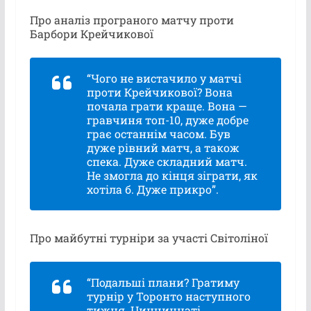
Про аналіз програного матчу проти
Барбори Крейчикової
“Чого не вистачило у матчі
проти Крейчикової? Вона
почала грати краще. Вона —
гравчиня топ-10, дуже добре
грає останнім часом. Був
дуже рівний матч, а також
спека. Дуже складний матч.
Не змогла до кінця зіграти, як
хотіла б. Дуже прикро”.
Про майбутні турніри за участі Світоліної
“Подальші плани? Гратиму
турнір у Торонто наступного
тижня. Цинциннаті,