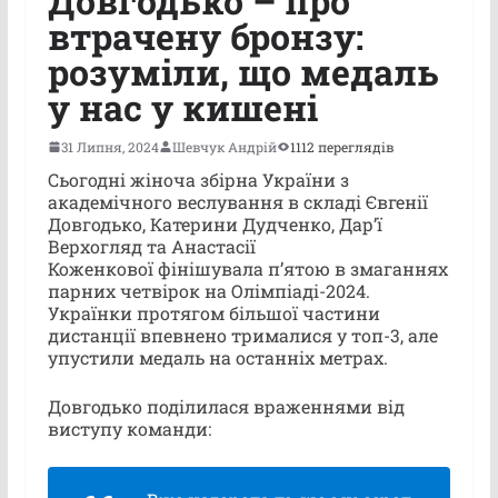
Довгодько – про
втрачену бронзу:
розуміли, що медаль
у нас у кишені
31 Липня, 2024
Шевчук Андрій
1112 переглядів
Сьогодні жіноча збірна України з
академічного веслування в складі Євгенії
Довгодько, Катерини Дудченко, Дар’ї
Верхогляд та Анастасії
Коженкової фінішувала п’ятою в змаганнях
парних четвірок на Олімпіаді-2024.
Українки протягом більшої частини
дистанції впевнено трималися у топ-3, але
упустили медаль на останніх метрах.
Довгодько поділилася враженнями від
виступу команди: