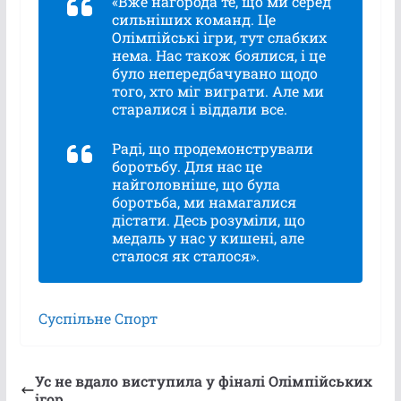
«Вже нагорода те, що ми серед
сильніших команд. Це
Олімпійські ігри, тут слабких
нема. Нас також боялися, і це
було непередбачувано щодо
того, хто міг виграти. Але ми
старалися і віддали все.
Раді, що продемонстрували
боротьбу. Для нас це
найголовніше, що була
боротьба, ми намагалися
дістати. Десь розуміли, що
медаль у нас у кишені, але
сталося як сталося».
Суспільне Спорт
Ус не вдало виступила у фіналі Олімпійських
ігор