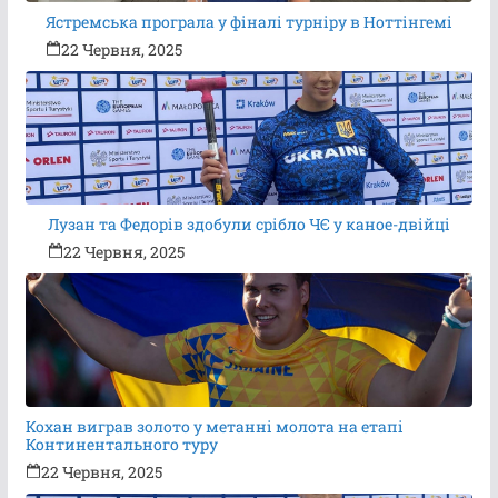
Ястремська програла у фіналі турніру в Ноттінгемі
22 Червня, 2025
Лузан та Федорів здобули срібло ЧЄ у каное-двійці
22 Червня, 2025
Кохан виграв золото у метанні молота на етапі
Континентального туру
22 Червня, 2025