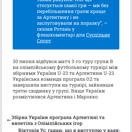
стосується самої гри — ми без
перебільшення грали краще
за Аргентину і не
заслуговували на поразку”, —
сказав Ротань у
флешкоментарі для
Суспільне
Спорт
.
30 липня відбувся матч 3-го туру групи В
на олімпійському футбольному турнірі між
збірними України U-23 та Аргентини U-23.
Українська команда програла 0:2 та
завершила виступи на турнірі, зайнявши
третю сходинку у групі. Вище України
розмістилися Аргентина і Марокко.
Збірна України програла Аргентині та
вилетіла з Олімпійських ігор
Вікторія Ус: гадаю, що я виступлю у каяк-