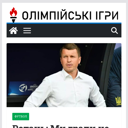
Перейти
до
вмісту
ФУТБОЛ