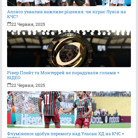
Алонсо ухвалив важливе рішення: чи зіграє Лунін на
КЧС?
22 Червня, 2025
Рівер Плейт та Монтеррей не порадували голами +
ВІДЕО
22 Червня, 2025
Флуміненсе здобув перемогу над Ульсан ХД на КЧС +