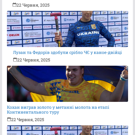
22 Червня, 2025
Лузан та Федорів здобули срібло ЧЄ у каное-двійці
22 Червня, 2025
Кохан виграв золото у метанні молота на етапі
Континентального туру
22 Червня, 2025