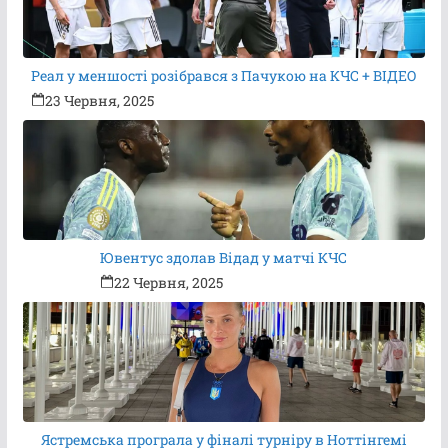
Реал у меншості розібрався з Пачукою на КЧС + ВІДЕО
23 Червня, 2025
Ювентус здолав Відад у матчі КЧС
22 Червня, 2025
Ястремська програла у фіналі турніру в Ноттінгемі