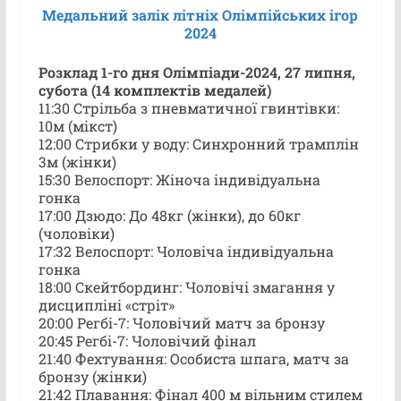
Медальний залік літніх Олімпійських ігор
2024
Розклад 1-го дня Олімпіади-2024, 27 липня,
субота (14 комплектів медалей)
11:30 Стрільба з пневматичної гвинтівки:
10м (мікст)
12:00 Стрибки у воду: Синхронний трамплін
3м (жінки)
15:30 Велоспорт: Жіноча індивідуальна
гонка
17:00 Дзюдо: До 48кг (жінки), до 60кг
(чоловіки)
17:32 Велоспорт: Чоловіча індивідуальна
гонка
18:00 Скейтбординг: Чоловічі змагання у
дисципліні «стріт»
20:00 Регбі-7: Чоловічий матч за бронзу
20:45 Регбі-7: Чоловічий фінал
21:40 Фехтування: Особиста шпага, матч за
бронзу (жінки)
21:42 Плавання: Фінал 400 м вільним стилем