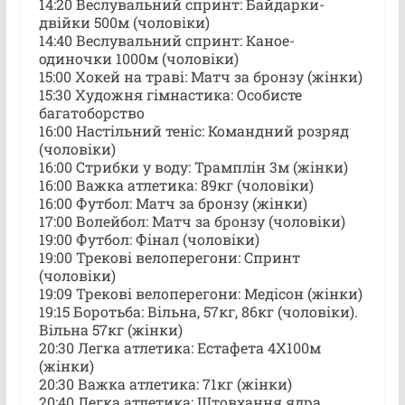
14:20 Веслувальний спринт: Байдарки-
двійки 500м (чоловіки)
14:40 Веслувальний спринт: Каное-
одиночки 1000м (чоловіки)
15:00 Хокей на траві: Матч за бронзу (жінки)
15:30 Художня гімнастика: Особисте
багатоборство
16:00 Настільний теніс: Командний розряд
(чоловіки)
16:00 Стрибки у воду: Трамплін 3м (жінки)
16:00 Важка атлетика: 89кг (чоловіки)
16:00 Футбол: Матч за бронзу (жінки)
17:00 Волейбол: Матч за бронзу (чоловіки)
19:00 Футбол: Фінал (чоловіки)
19:00 Трекові велоперегони: Спринт
(чоловіки)
19:09 Трекові велоперегони: Медісон (жінки)
19:15 Боротьба: Вільна, 57кг, 86кг (чоловіки).
Вільна 57кг (жінки)
20:30 Легка атлетика: Естафета 4X100м
(жінки)
20:30 Важка атлетика: 71кг (жінки)
20:40 Легка атлетика: Штовхання ядра