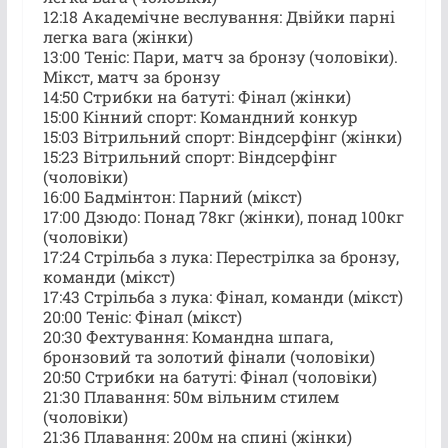
12:18 Академічне веслування: Двійки парні
легка вага (жінки)
13:00 Теніс: Пари, матч за бронзу (чоловіки).
Мікст, матч за бронзу
14:50 Стрибки на батуті: Фінал (жінки)
15:00 Кінний спорт: Командний конкур
15:03 Вітрильний спорт: Віндсерфінг (жінки)
15:23 Вітрильний спорт: Віндсерфінг
(чоловіки)
16:00 Бадмінтон: Парний (мікст)
17:00 Дзюдо: Понад 78кг (жінки), понад 100кг
(чоловіки)
17:24 Стрільба з лука: Перестрілка за бронзу,
команди (мікст)
17:43 Стрільба з лука: Фінал, команди (мікст)
20:00 Теніс: Фінал (мікст)
20:30 Фехтування: Командна шпага,
бронзовий та золотий фінали (чоловіки)
20:50 Стрибки на батуті: Фінал (чоловіки)
21:30 Плавання: 50м вільним стилем
(чоловіки)
21:36 Плавання: 200м на спині (жінки)