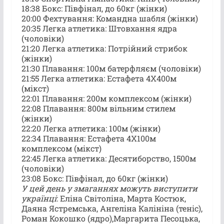
18:38 Бокс: Півфінал, до 60кг (жінки)
20:00 Фехтування: Командна шабля (жінки)
20:35 Легка атлетика: Штовхання ядра
(чоловіки)
21:20 Легка атлетика: Потрійний стрибок
(жінки)
21:30 Плавання: 100м батерфляєм (чоловіки)
21:55 Легка атлетика: Естафета 4X400м
(мікст)
22:01 Плавання: 200м комплексом (жінки)
22:08 Плавання: 800м вільним стилем
(жінки)
22:20 Легка атлетика: 100м (жінки)
22:34 Плавання: Естафета 4X100м
комплексом (мікст)
22:45 Легка атлетика: Десятиборство, 1500м
(чоловіки)
23:08 Бокс: Півфінал, до 60кг (жінки)
У цей день у змаганнях можуть виступити
українці
: Еліна Світоліна, Марта Костюк,
Даяна Ястремська, Ангеліна Калініна (теніс),
Роман Кокошко (ядро),Маргарита Песоцька,