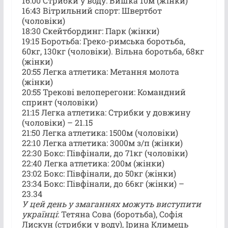
16:00 Стрибки у воду: Вишка 10м (жінки)
16:43 Вітрильний спорт: Швертбот
(чоловіки)
18:30 Скейтбординг: Парк (жінки)
19:15 Боротьба: Греко-римська боротьба,
60кг, 130кг (чоловіки). Вільна боротьба, 68кг
(жінки)
20:55 Легка атлетика: Метання молота
(жінки)
20:55 Трекові велоперегони: Командний
спринт (чоловіки)
21:15 Легка атлетика: Стрибки у довжину
(чоловіки) – 21.15
21:50 Легка атлетика: 1500м (чоловіки)
22:10 Легка атлетика: 3000м з/п (жінки)
22:30 Бокс: Півфінали, до 71кг (чоловіки)
22:40 Легка атлетика: 200м (жінки)
23:02 Бокс: Півфінали, до 50кг (жінки)
23:34 Бокс: Півфінали, до 66кг (жінки) –
23.34
У цей день у змаганнях можуть виступити
українці
: Тетяна Сова (боротьба), Софія
Лискун (стрибки у воду), Ірина Климець