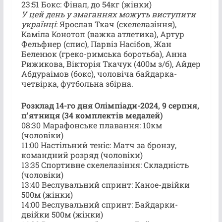
23:51 Бокс: Фінал, до 54кг (жінки)
У цей день у змаганнях можуть виступити
українці
: Ярослав Ткач (скелелазіння),
Каміла Конотоп (важка атлетика), Артур
Фельфнер (спис), Парвіз Насібов, Жан
Беленюк (греко-римська боротьба), Анна
Рижикова, Вікторія Ткачук (400м з/б), Айдер
Абдураімов (бокс), чоловіча байдарка-
четвірка, футбольна збірна.
Розклад 14-го дня Олімпіади-2024, 9 серпня,
пʼятниця (34 комплектів медалей)
08:30 Марафонське плавання: 10км
(чоловіки)
11:00 Настільний теніс: Матч за бронзу,
командний розряд (чоловіки)
13:35 Спортивне скелелазіння: Складність
(чоловіки)
13:40 Веслувальний спринт: Каное-двійки
500м (жінки)
14:00 Веслувальний спринт: Байдарки-
двійки 500м (жінки)