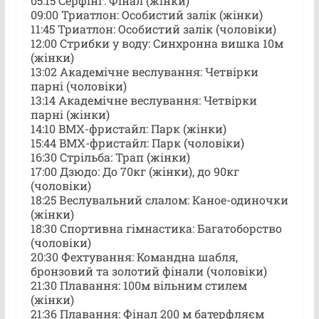
05:15 Серфінг: Фінал (жінки)
09:00 Триатлон: Особистий залік (жінки)
11:45 Триатлон: Особистий залік (чоловіки)
12:00 Стрибки у воду: Синхронна вишка 10м
(жінки)
13:02 Академічне веслування: Четвірки
парні (чоловіки)
13:14 Академічне веслування: Четвірки
парні (жінки)
14:10 BMX-фристайл: Парк (жінки)
15:44 BMX-фристайл: Парк (чоловіки)
16:30 Стрільба: Трап (жінки)
17:00 Дзюдо: До 70кг (жінки), до 90кг
(чоловіки)
18:25 Веслувальний слалом: Каное-одиночки
(жінки)
18:30 Спортивна гімнастика: Багатоборство
(чоловіки)
20:30 Фехтування: Командна шабля,
бронзовий та золотий фінали (чоловіки)
21:30 Плавання: 100м вільним стилем
(жінки)
21:36 Плавання: Фінал 200 м батерфляєм