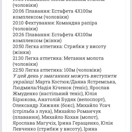
(чоловіки)
20:06 Плавання: Естафета 4X100м
комплексом (чоловіки)
20:10 Фехтування: Командна рапіра
(чоловіки)
20:26 Плавання: Естафета 4X100м
комплексом (жінки)
20:50 Легка атлетика: Стрибки у висоту
(жінки)
21:30 Легка атлетика: Метання молота
(чоловіки)
22:50 Легка атлетика: 100м (чоловіки)
У цей день у змаганнях можуть виступити
українці
: Марта Костюк/Даяна Ястремська,
Людмила/Надія Кіченок (теніс), Ярослав
Жмуденко (настільний теніс), Юлія
Бірюкова, Анатолій Будяк (велоспорт),
Олександр Хижняк (бокс), Михайло Усач
(стрільба з лука), Михайло Романчук
(плавання), Михайло Кохан (молот),
Ярослава Магучіх, Ірина Геращенко, Юлія
Левченко (стрибки у висоту), Ірина