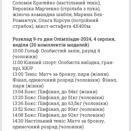
Соломія Братейко (настільний теніс),
Вероніка Марченко (стрільба з лука),
жіноча командна шабля, Марина Бех-
Романчук, Ольга Корсун (потрійний
стрибок), мікст-естафета 4X400м.
Розклад 9-го дня Олімпіади-2024, 4 серпня,
неділя (20 комплектів медалей)
10:00 Гольф: Особистий залік, раунд 4
(чоловіки)
11:00 Кінний спорт: Особиста виїздка, гран-
прі, КЮР
13:00 Теніс: Матч за бронзу, пари (жінки).
Фінал, одиночний розряд (чоловіки). Фінал,
пари (жінки)
13:04 Бокс: Півфінал, до 54кг (жінки)
13:20 Бокс: Півфінал, до 51кг (чоловіки)
13:36 Бокс: Півфінал, до 63,5кг (чоловіки)
13:52 Бокс: Півфінал, до 80кг (чоловіки)
14:08 Бокс: Півфінал, до 92кг (чоловіки)
14:30 Настільний теніс: Матч за бронзу,
одиночний розряд (чоловіки)