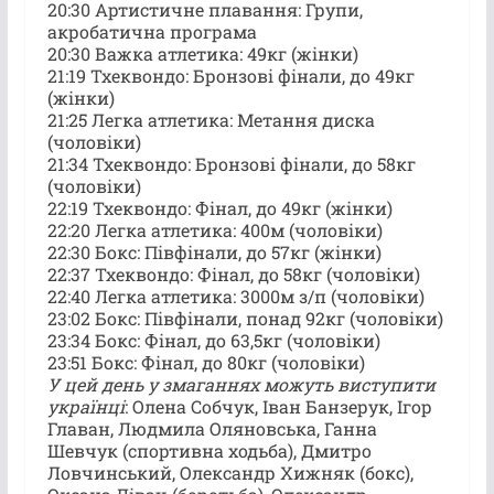
20:30 Артистичне плавання: Групи,
акробатична програма
20:30 Важка атлетика: 49кг (жінки)
21:19 Тхеквондо: Бронзові фінали, до 49кг
(жінки)
21:25 Легка атлетика: Метання диска
(чоловіки)
21:34 Тхеквондо: Бронзові фінали, до 58кг
(чоловіки)
22:19 Тхеквондо: Фінал, до 49кг (жінки)
22:20 Легка атлетика: 400м (чоловіки)
22:30 Бокс: Півфінали, до 57кг (жінки)
22:37 Тхеквондо: Фінал, до 58кг (чоловіки)
22:40 Легка атлетика: 3000м з/п (чоловіки)
23:02 Бокс: Півфінали, понад 92кг (чоловіки)
23:34 Бокс: Фінал, до 63,5кг (чоловіки)
23:51 Бокс: Фінал, до 80кг (чоловіки)
У цей день у змаганнях можуть виступити
українці
: Олена Собчук, Іван Банзерук, Ігор
Главан, Людмила Оляновська, Ганна
Шевчук (спортивна ходьба), Дмитро
Ловчинський, Олександр Хижняк (бокс),