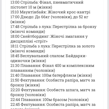
13:00 Стрільба: Фінал, пневматичний
пістолет 10 м (жінки)
15:10 Маунтінбайк: Жіночий крос-кантрі
17:00 Дзюдо: До 66кг (чоловіки), до 52 кг
(жінки)
17:48 Стрільба з лука: Перестрілка за бронзу
(жіночі команди)
18:00 Скейтбординг: Жіночі змагання у
дисципліні «стріт»
18:11 Стрільба з лука: Перестрілка за золото
(жіночі команди)
18:45 Веслувальний слалом: Байдарки-
одиночки (жінки)
21:30 Плавання: Фінал 400 м комплексним
плаванням (чоловіки)
21:40 Плавання: 100м батерфляєм (жінки)
21:50 Фехтування: Особиста рапіра, матч за
бронзу (жінки)
22:20 Фехтування: Особиста шпага, матч за
бронзу (чоловіки)
22:44 Плавання: 100м брасом (чоловіки)
22:45 Фехтування: Особиста рапіра, матч за