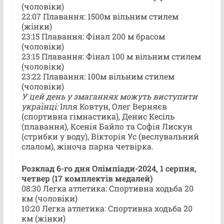
(чоловіки)
22:07 Плавання: 1500м вільним стилем
(жінки)
23:15 Плавання: Фінал 200 м брасом
(чоловіки)
23:15 Плавання: Фінал 100 м вільним стилем
(чоловіки)
23:22 Плавання: 100м вільним стилем
(чоловіки)
У цей день у змаганнях можуть виступити
українці:
Ілля Ковтун, Олег Верняєв
(спортивна гімнастика), Денис Кесіль
(плавання), Ксенія Байло та Софія Лискун
(стрибки у воду), Вікторія Ус (веслувальний
слалом), жіноча парна четвірка.
Розклад 6-го дня Олімпіади-2024, 1 серпня,
четвер (17 комплектів медалей)
08:30 Легка атлетика: Спортивна ходьба 20
км (чоловіки)
10:20 Легка атлетика: Спортивна ходьба 20
км (жінки)