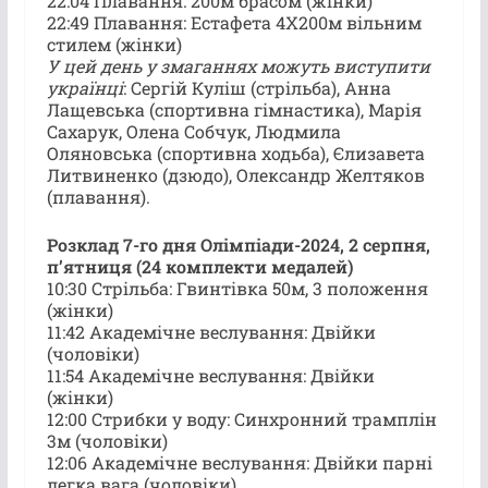
22:04 Плавання: 200м брасом (жінки)
22:49 Плавання: Естафета 4X200м вільним
стилем (жінки)
У цей день у змаганнях можуть виступити
українці
: Сергій Куліш (стрільба), Анна
Лащевська (спортивна гімнастика), Марія
Сахарук, Олена Собчук, Людмила
Оляновська (спортивна ходьба), Єлизавета
Литвиненко (дзюдо), Олександр Желтяков
(плавання).
Розклад 7-го дня Олімпіади-2024, 2 серпня,
пʼятниця (24 комплекти медалей)
10:30 Стрільба: Гвинтівка 50м, 3 положення
(жінки)
11:42 Академічне веслування: Двійки
(чоловіки)
11:54 Академічне веслування: Двійки
(жінки)
12:00 Стрибки у воду: Синхронний трамплін
3м (чоловіки)
12:06 Академічне веслування: Двійки парні
легка вага (чоловіки)