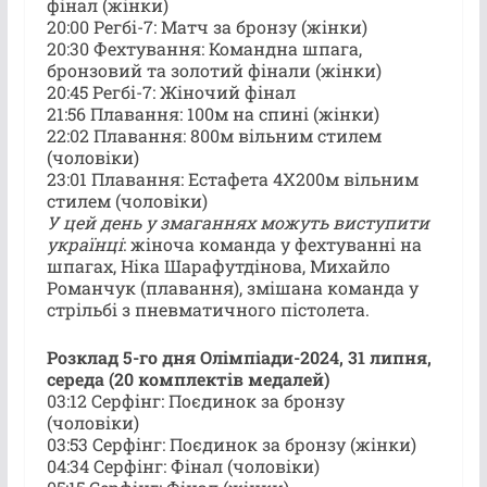
фінал (жінки)
20:00 Регбі-7: Матч за бронзу (жінки)
20:30 Фехтування: Командна шпага,
бронзовий та золотий фінали (жінки)
20:45 Регбі-7: Жіночий фінал
21:56 Плавання: 100м на спині (жінки)
22:02 Плавання: 800м вільним стилем
(чоловіки)
23:01 Плавання: Естафета 4X200м вільним
стилем (чоловіки)
У цей день у змаганнях можуть виступити
українці
: жіноча команда у фехтуванні на
шпагах, Ніка Шарафутдінова, Михайло
Романчук (плавання), змішана команда у
стрільбі з пневматичного пістолета.
Розклад 5-го дня Олімпіади-2024, 31 липня,
середа (20 комплектів медалей)
03:12 Серфінг: Поєдинок за бронзу
(чоловіки)
03:53 Серфінг: Поєдинок за бронзу (жінки)
04:34 Серфінг: Фінал (чоловіки)