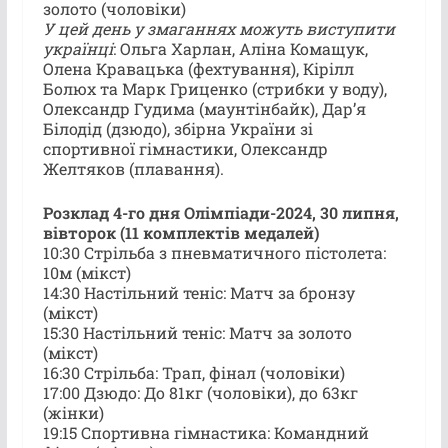
золото (чоловіки)
У цей день у змаганнях можуть виступити
українці
: Ольга Харлан, Аліна Комащук,
Олена Кравацька (фехтування), Кірілл
Болюх та Марк Гриценко (стрибки у воду),
Олександр Гудима (маунтінбайк), Дарʼя
Білодід (дзюдо), збірна України зі
спортивної гімнастики, Олександр
Желтяков (плавання).
Розклад 4-го дня Олімпіади-2024, 30 липня,
вівторок (11 комплектів медалей)
10:30 Стрільба з пневматичного пістолета:
10м (мікст)
14:30 Настільний теніс: Матч за бронзу
(мікст)
15:30 Настільний теніс: Матч за золото
(мікст)
16:30 Стрільба: Трап, фінал (чоловіки)
17:00 Дзюдо: До 81кг (чоловіки), до 63кг
(жінки)
19:15 Спортивна гімнастика: Командний