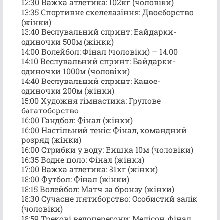
12:30 Важка атлетика: 102кг (чоловіки)
13:35 Спортивне скелелазіння: Двоєборство
(жінки)
13:40 Веслувальний спринт: Байдарки-
одиночки 500м (жінки)
14:00 Волейбол: Фінал (чоловіки) – 14.00
14:10 Веслувальний спринт: Байдарки-
одиночки 1000м (чоловіки)
14:40 Веслувальний спринт: Каное-
одиночки 200м (жінки)
15:00 Художня гімнастика: Групове
багатоборство
16:00 Гандбол: Фінал (жінки)
16:00 Настільний теніс: Фінал, командний
розряд (жінки)
16:00 Стрибки у воду: Вишка 10м (чоловіки)
16:35 Водне поло: Фінал (жінки)
17:00 Важка атлетика: 81кг (жінки)
18:00 Футбол: Фінал (жінки)
18:15 Волейбол: Матч за бронзу (жінки)
18:30 Сучасне пʼятиборство: Особистий залік
(чоловіки)
18:59 Трекові велоперегони: Медісон, фінал