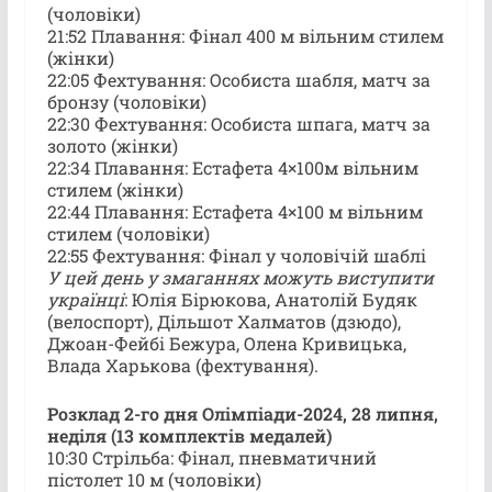
(чоловіки)
21:52 Плавання: Фінал 400 м вільним стилем
(жінки)
22:05 Фехтування: Особиста шабля, матч за
бронзу (чоловіки)
22:30 Фехтування: Особиста шпага, матч за
золото (жінки)
22:34 Плавання: Естафета 4×100м вільним
стилем (жінки)
22:44 Плавання: Естафета 4×100 м вільним
стилем (чоловіки)
22:55 Фехтування: Фінал у чоловічій шаблі
У цей день у змаганнях можуть виступити
українці
: Юлія Бірюкова, Анатолій Будяк
(велоспорт), Дільшот Халматов (дзюдо),
Джоан-Фейбі Бежура, Олена Кривицька,
Влада Харькова (фехтування).
Розклад 2-го дня Олімпіади-2024, 28 липня,
неділя (13 комплектів медалей)
10:30 Стрільба: Фінал, пневматичний
пістолет 10 м (чоловіки)