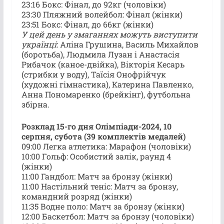
23:16 Бокс: Фінал, до 92кг (чоловіки)
23:30 Пляжний волейбол: Фінал (жінки)
23:51 Бокс: Фінал, до 66кг (жінки)
У цей день у змаганнях можуть виступити
українці
: Аліна Грушина, Василь Михайлов
(боротьба), Людмила Лузан і Анастасія
Рибачок (каное-двійка), Вікторія Кесарь
(стрибки у воду), Таїсія Онофрійчук
(художні гімнастика), Катерина Павленко,
Анна Пономаренко (брейкінг), футбольна
збірна.
Розклад 15-го дня Олімпіади-2024, 10
серпня, субота (39 комплектів медалей)
09:00 Легка атлетика: Марафон (чоловіки)
10:00 Гольф: Особистий залік, раунд 4
(жінки)
11:00 Гандбол: Матч за бронзу (жінки)
11:00 Настільний теніс: Матч за бронзу,
командний розряд (жінки)
11:35 Водне поло: Матч за бронзу (жінки)
12:00 Баскетбол: Матч за бронзу (чоловіки)