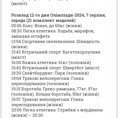
(молот).
Розклад 12-го дня Олімпіади-2024, 7 серпня,
середа (21 комплект медалей)
00:06 Бокс: Фінал, до 60кг (жінки)
08:30 Легка атлетика: Ходьба, марафон,
змішана естафета
13:54 Спортивне скелелазіння: Швидкість
(жінки)
15:43 Вітрильний спорт: Багатокорпусник
(мікст)
16:00 Важка атлетика: 61кг (чоловіки)
16:43 Вітрильний спорт: Швертбот (мікст)
18:30 Скейтбординг: Парк (чоловіки)
19:04 Трекові велоперегони: Гонка
переслідування (чоловіки)
19:15 Боротьба: Греко-римська, 77кг, 97кг
(чоловіки). Вільна боротьба, 50кг (жінки)
19:57 Трекові велоперегони: Гонка
переслідування (жінки)
20:00 Легка атлетика: Стрибки з жердиною
(жінки) – 20.00