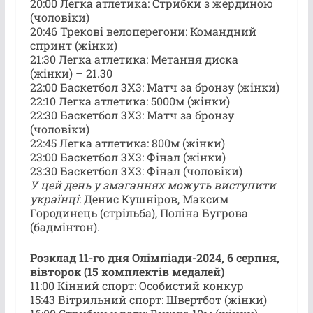
20:00 Легка атлетика: Стрибки з жердиною
(чоловіки)
20:46 Трекові велоперегони: Командний
спринт (жінки)
21:30 Легка атлетика: Метання диска
(жінки) – 21.30
22:00 Баскетбол 3X3: Матч за бронзу (жінки)
22:10 Легка атлетика: 5000м (жінки)
22:30 Баскетбол 3X3: Матч за бронзу
(чоловіки)
22:45 Легка атлетика: 800м (жінки)
23:00 Баскетбол 3X3: Фінал (жінки)
23:30 Баскетбол 3X3: Фінал (чоловіки)
У цей день у змаганнях можуть виступити
українці
: Денис Кушніров, Максим
Городинець (стрільба), Поліна Бугрова
(бадмінтон).
Розклад 11-го дня Олімпіади-2024, 6 серпня,
вівторок (15 комплектів медалей)
11:00 Кінний спорт: Особистий конкур
15:43 Вітрильний спорт: Швертбот (жінки)