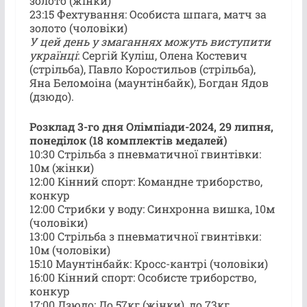
золото (жінки)
23:15 Фехтування: Особиста шпага, матч за
золото (чоловіки)
У цей день у змаганнях можуть виступити
українці
: Сергій Куліш, Олена Костевич
(стрільба), Павло Коростильов (стрільба),
Яна Беломоіна (маунтінбайк), Богдан Ядов
(дзюдо).
Розклад 3-го дня Олімпіади-2024, 29 липня,
понеділок (18 комплектів медалей)
10:30 Стрільба з пневматичної гвинтівки:
10м (жінки)
12:00 Кінний спорт: Командне триборство,
конкур
12:00 Стрибки у воду: Синхронна вишка, 10м
(чоловіки)
13:00 Стрільба з пневматичної гвинтівки:
10м (чоловіки)
15:10 Маунтінбайк: Кросс-кантрі (чоловіки)
16:00 Кінний спорт: Особисте триборство,
конкур
17:00 Дзюдо: До 57кг (жінки), до 73кг