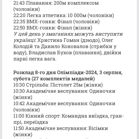
21:43 Плавання: 200м комплексом
(чоловіки)
22:20 Легка атлетика: 10 000м (чоловіки)
22:35 BMX-гонки: Фінал (чоловіки)
22:50 BMX-гонки: Фінал (жінки)
У цей день у змаганнях можуть виступити
українці
: Христина Гоман (дзюдо), Олег
Колодій та Данило Коновалов (стрибки у
воду), Владислав Бухов (плавання), двійки
парні легка вага.
Розклад 8-го дня Олімпіади-2024, 3 серпня,
субота (27 комплектів медалей)
10:30 Стрільба: Пістолет 25м (жінки)
10:30 Академічне веслування: Одиночки
(жінки)
10:42 Академічне веслування: Одиночки
(чоловіки)
11:00 Кінний спорт: Командна виїздка, гран-
прі, переїздка
11:50 Академічне веслування: Вісімки
(жінки)