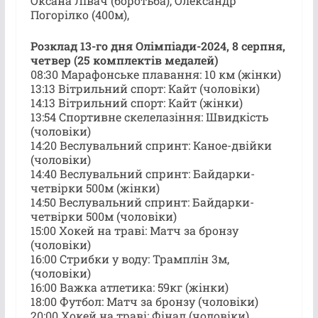
Оксана Лівач (боротьба), Олександр
Погорілко (400м),
Розклад 13-го дня Олімпіади-2024, 8 серпня,
четвер (25 комплектів медалей)
08:30 Марафонське плавання: 10 км (жінки)
13:13 Вітрильний спорт: Кайт (чоловіки)
14:13 Вітрильний спорт: Кайт (жінки)
13:54 Спортивне скелелазіння: Швидкість
(чоловіки)
14:20 Веслувальний спринт: Каное-двійки
(чоловіки)
14:40 Веслувальний спринт: Байдарки-
четвірки 500м (жінки)
14:50 Веслувальний спринт: Байдарки-
четвірки 500м (чоловіки)
15:00 Хокей на траві: Матч за бронзу
(чоловіки)
16:00 Стрибки у воду: Трамплін 3м,
(чоловіки)
16:00 Важка атлетика: 59кг (жінки)
18:00 Футбол: Матч за бронзу (чоловіки)
20:00 Хокей на траві: Фінал (чоловіки)