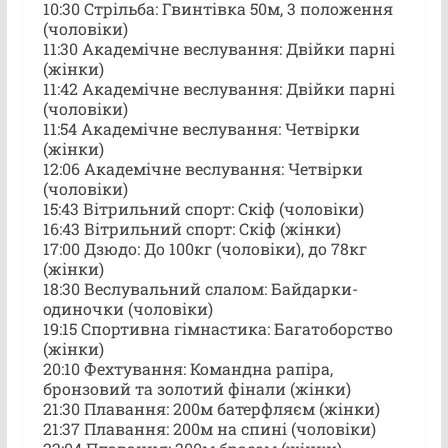
10:30 Стрільба: Гвинтівка 50м, 3 положення
(чоловіки)
11:30 Академічне веслування: Двійки парні
(жінки)
11:42 Академічне веслування: Двійки парні
(чоловіки)
11:54 Академічне веслування: Четвірки
(жінки)
12:06 Академічне веслування: Четвірки
(чоловіки)
15:43 Вітрильний спорт: Скіф (чоловіки)
16:43 Вітрильний спорт: Скіф (жінки)
17:00 Дзюдо: До 100кг (чоловіки), до 78кг
(жінки)
18:30 Веслувальний слалом: Байдарки-
одиночки (чоловіки)
19:15 Спортивна гімнастика: Багатоборство
(жінки)
20:10 Фехтування: Командна рапіра,
бронзовий та золотий фінали (жінки)
21:30 Плавання: 200м батерфляєм (жінки)
21:37 Плавання: 200м на спині (чоловіки)