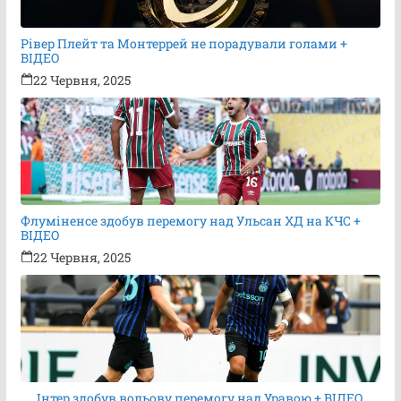
Рівер Плейт та Монтеррей не порадували голами +
ВІДЕО
22 Червня, 2025
Флуміненсе здобув перемогу над Ульсан ХД на КЧС +
ВІДЕО
22 Червня, 2025
Інтер здобув вольову перемогу над Уравою + ВІДЕО