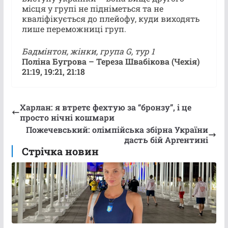
місця у групі не підніметься та не
кваліфікується до плейофу, куди виходять
лише переможниці груп.
Бадмінтон, жінки, група G, тур 1
Поліна Бугрова – Тереза Швабікова (Чехія)
21:19, 19:21, 21:18
Харлан: я втретє фехтую за “бронзу”, і це
просто нічні кошмари
Пожечевський: олімпійська збірна України
дасть бій Аргентині
Стрічка новин