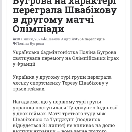
Бугрова на характері
переграла Швабікову
в другому матчі
Олімпіади
30 Липня, 2024
Шевчук Андрій
964 переглядів
Поліна Бугрова
Українська бадмінтоністка Поліна Бугрова
святкувала перемогу на Олімпійських іграх
у Франції.
Українка у другому турі групи переграла
чеську спортсменку Терезу Швабікову у
трьох геймах.
Нагадаємо, що у першому турі групи
українка поступилася Тунджунг з Індонезії
у двох геймах. Матч третього туру між
Швабіковою та Тунджунг (поєдинок
відбудеться 31 липня) не впливає на долю
виступу українки – вона вище другого