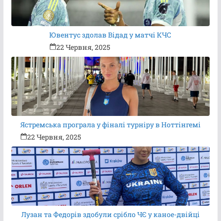
Ювентус здолав Відад у матчі КЧС
22 Червня, 2025
Ястремська програла у фіналі турніру в Ноттінгемі
22 Червня, 2025
Лузан та Федорів здобули срібло ЧЄ у каное-двійці