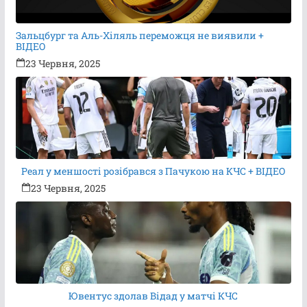
Зальцбург та Аль-Хіляль переможця не виявили +
ВІДЕО
23 Червня, 2025
Реал у меншості розібрався з Пачукою на КЧС + ВІДЕО
23 Червня, 2025
Ювентус здолав Відад у матчі КЧС