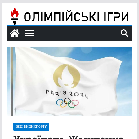
Перейти
до
вмісту
ІНШІ ВИДИ СПОРТУ