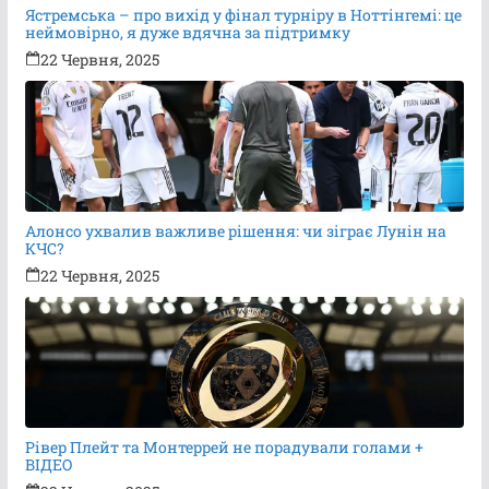
Ястремська – про вихід у фінал турніру в Ноттінгемі: це
неймовірно, я дуже вдячна за підтримку
22 Червня, 2025
Алонсо ухвалив важливе рішення: чи зіграє Лунін на
КЧС?
22 Червня, 2025
Рівер Плейт та Монтеррей не порадували голами +
ВІДЕО