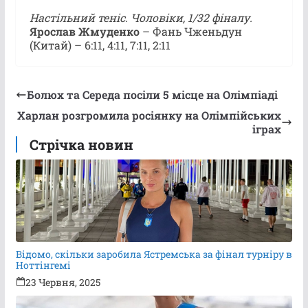
Настільний теніс. Чоловіки, 1/32 фіналу.
Ярослав Жмуденко
– Фань Чженьдун
(Китай) – 6:11, 4:11, 7:11, 2:11
Болюх та Середа посіли 5 місце на Олімпіаді
Харлан розгромила росіянку на Олімпійських
іграх
Стрічка новин
Відомо, скільки заробила Ястремська за фінал турніру в
Ноттінгемі
23 Червня, 2025