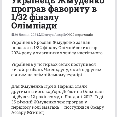
Українець Жмуденко
програв фавориту в
1/32 фіналу
Олімпіади
29 Липня, 2024
Шевчук Андрій
922 переглядів
Українець Ярослав Жмуденко зазнав
поразки в 1/32 фіналу Олімпійських ігор
2024 року у змаганнях з тенісу настільного.
Українець у чотирьох сетах поступився
китайцю Фань Чженьдуну, який є другим
сіяним на олімпійському турнірі.
Для Жмуденка Ігри в Парижі стали
другими в його кар’єрі. Дебют на Олімпіаді
відбувся 12 років тому, в Лондоні-2012. Тоді
35-річний Жмуденко теж програв у
першому колі змагань – поступився Омару
Ассару (Єгипет).