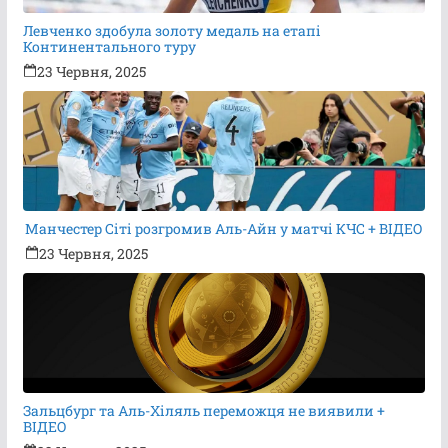
Левченко здобула золоту медаль на етапі
Континентального туру
23 Червня, 2025
Манчестер Сіті розгромив Аль-Айн у матчі КЧС + ВІДЕО
23 Червня, 2025
Зальцбург та Аль-Хіляль переможця не виявили +
ВІДЕО