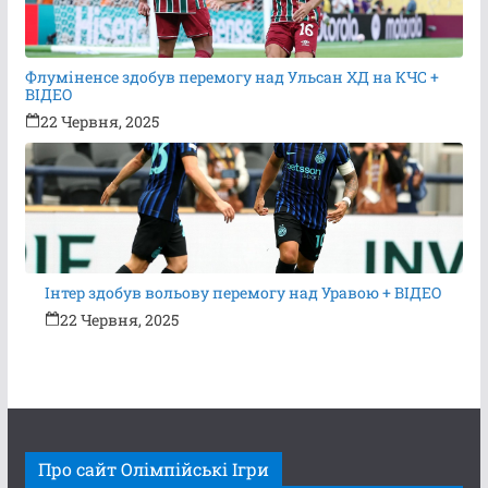
Флуміненсе здобув перемогу над Ульсан ХД на КЧС +
ВІДЕО
22 Червня, 2025
Інтер здобув вольову перемогу над Уравою + ВІДЕО
22 Червня, 2025
Про сайт Олімпійські Ігри