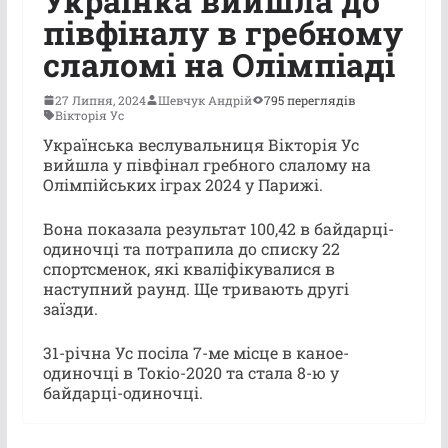
Українка вийшла до
півфіналу в гребному
слаломі на Олімпіаді
27 Липня, 2024
Шевчук Андрій
795 переглядів
Вікторія Ус
Українська веслувальниця Вікторія Ус
вийшла у півфінал гребного слалому на
Олімпійських іграх 2024 у Парижі.
Вона показала результат 100,42 в байдарці-
одиночці та потрапила до списку 22
спортсменок, які кваліфікувалися в
наступний раунд. Ще тривають другі
заїзди.
31-річна Ус посіла 7-ме місце в каное-
одиночці в Токіо-2020 та стала 8-ю у
байдарці-одиночці.