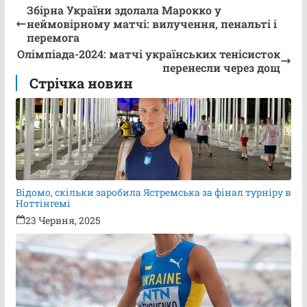
Збірна України здолала Марокко у
неймовірному матчі: вилучення, пенальті і
перемога
Олімпіада-2024: матчі українських тенісисток
перенесли через дощ
Стрічка новин
Відомо, скільки заробила Ястремська за фінал турніру в
Ноттінгемі
23 Червня, 2025