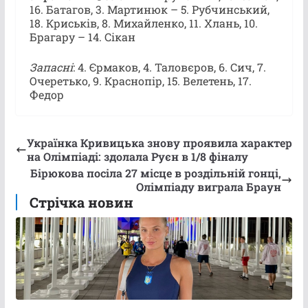
16. Батагов, 3. Мартинюк – 5. Рубчинський,
18. Криськів, 8. Михайленко, 11. Хлань, 10.
Брагару – 14. Сікан
Запасні
: 4. Єрмаков, 4. Таловєров, 6. Сич, 7.
Очеретько, 9. Краснопір, 15. Велетень, 17.
Федор
Українка Кривицька знову проявила характер
на Олімпіаді: здолала Руєн в 1/8 фіналу
Бірюкова посіла 27 місце в роздільній гонці,
Олімпіаду виграла Браун
Стрічка новин