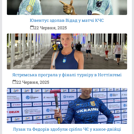
Ювентус здолав Відад у матчі КЧС
22 Червня, 2025
Ястремська програла у фіналі турніру в Ноттінгемі
22 Червня, 2025
Лузан та Федорів здобули срібло ЧЄ у каное-двійці