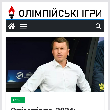
Перейти
до
вмісту
ФУТБОЛ