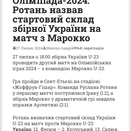
Олімпіада-2024:
Ротань назвав
стартовий склад
збірної України на
матч з Марокко
27 Липня, 2024
Шевчук Андрій
641 переглядів
27 липня о 18:00 збірна України U-23
проводить другий матч на Олімпійських
іграх 2024 – з командою Марокко U-23.
Гра пройде в Сент-Етьєні на стадіоні
«Жоффруа-Гішар». Команда Руслана Ротаня
у першому матчі поступилася Іраку (1:2), а
збірна Марокко у драматичній грі завдала
поразки Аргентині (2:1).
Ротань визначив стартовий склад України
U-23 на матч проти Марокко U-23:
Україна
: 12. Фесюн – 2. Крупський, 13. Салюк,