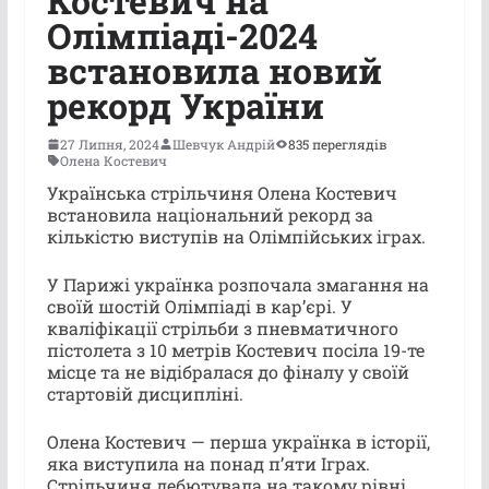
Костевич на
Олімпіаді-2024
встановила новий
рекорд України
27 Липня, 2024
Шевчук Андрій
835 переглядів
Олена Костевич
Українська стрільчиня Олена Костевич
встановила національний рекорд за
кількістю виступів на Олімпійських іграх.
У Парижі українка розпочала змагання на
своїй шостій Олімпіаді в карʼєрі. У
кваліфікації стрільби з пневматичного
пістолета з 10 метрів Костевич посіла 19-те
місце та не відібралася до фіналу у своїй
стартовій дисципліні.
Олена Костевич — перша українка в історії,
яка виступила на понад пʼяти Іграх.
Стрільчиня дебютувала на такому рівні