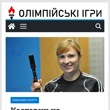
Перейти
до
вмісту
ІНШІ ВИДИ СПОРТУ