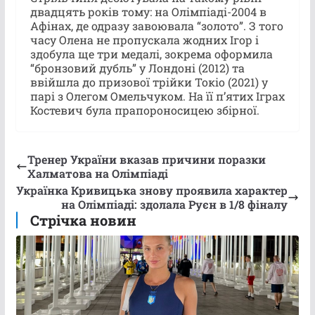
двадцять років тому: на Олімпіаді-2004 в
Афінах, де одразу завоювала “золото”. З того
часу Олена не пропускала жодних Ігор і
здобула ще три медалі, зокрема оформила
“бронзовий дубль” у Лондоні (2012) та
ввійшла до призової трійки Токіо (2021) у
парі з Олегом Омельчуком. На її пʼятих Іграх
Костевич була прапороносицею збірної.
Тренер України вказав причини поразки
Халматова на Олімпіаді
Українка Кривицька знову проявила характер
на Олімпіаді: здолала Руєн в 1/8 фіналу
Стрічка новин