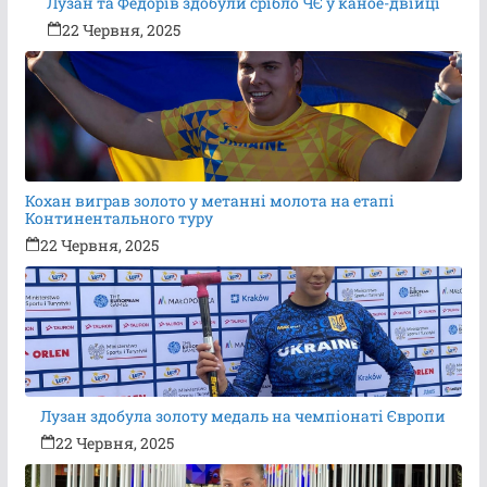
Лузан та Федорів здобули срібло ЧЄ у каное-двійці
22 Червня, 2025
Кохан виграв золото у метанні молота на етапі
Континентального туру
22 Червня, 2025
Лузан здобула золоту медаль на чемпіонаті Європи
22 Червня, 2025