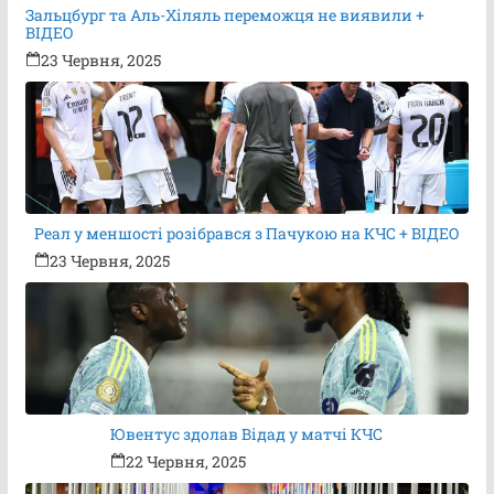
Зальцбург та Аль-Хіляль переможця не виявили +
ВІДЕО
23 Червня, 2025
Реал у меншості розібрався з Пачукою на КЧС + ВІДЕО
23 Червня, 2025
Ювентус здолав Відад у матчі КЧС
22 Червня, 2025