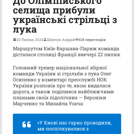
До Олімпійського
селища прибули
українські стрільці з
лука
23 Липня, 2024
Шевчук Андрій
618 переглядів
Маршрутом Київ-Варшава-Париж команда
дісталася столиці Франції ввечері 22 липня.
Головний тренер національної збірної
команди України зі стрільби з лука Олег
Осипенко у коментарі пресслужбі НОК
України розповів про те, якою видалася
дорога, а також поділився найближчими
планами своїх підопічних — Вероніки
Марченко та Михайла Усача:
«У Києві нас гарно проводили,
ми поспілкувалися з