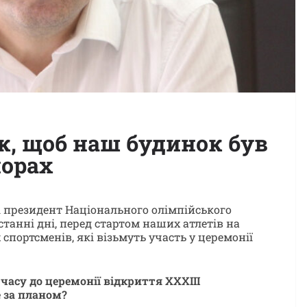
к, щоб наш будинок був
порах
і президент Національного олімпійського
танні дні, перед стартом наших атлетів на
 спортсменів, які візьмуть участь у церемонії
часу до церемонії відкриття ХХХІІІ
е за планом?