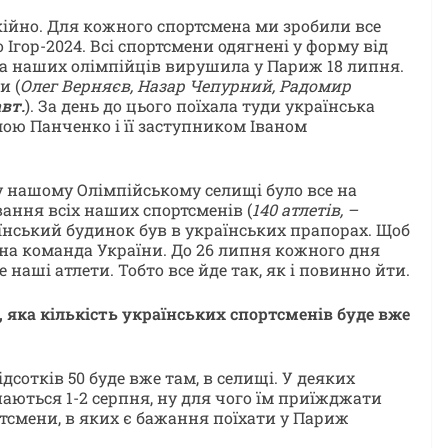
окійно. Для кожного спортсмена ми зробили все
 Ігор-2024. Всі спортсмени одягнені у форму від
па наших олімпійців вирушила у Париж 18 липня.
и (
Олег Верняєв, Назар Чепурний, Радомир
вт.
). За день до цього поїхала туди українська
лою Панченко і її заступником Іваном
у нашому Олімпійському селищі було все на
вання всіх наших спортсменів (
140 атлетів, –
аїнський будинок був в українських прапорах. Щоб
рна команда України. До 26 липня кожного дня
наші атлети. Тобто все йде так, як і повинно йти.
4, яка кількість українських спортсменів буде вже
дсотків 50 буде вже там, в селищі. У деяких
аються 1-2 серпня, ну для чого їм приїжджати
ртсмени, в яких є бажання поїхати у Париж