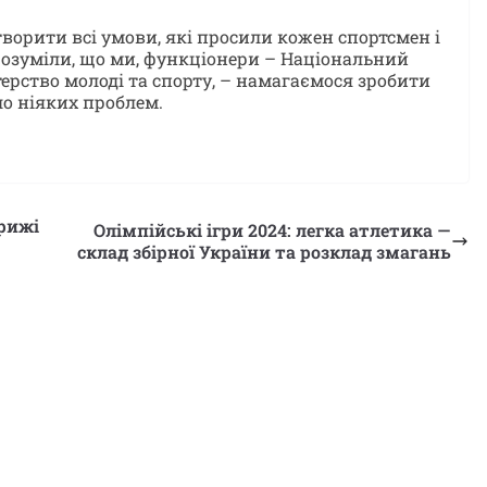
творити всі умови, які просили кожен спортсмен і
зрозуміли, що ми, функціонери – Національний
терство молоді та спорту, – намагаємося зробити
ло ніяких проблем.
арижі
Олімпійські ігри 2024: легка атлетика —
склад збірної України та розклад змагань