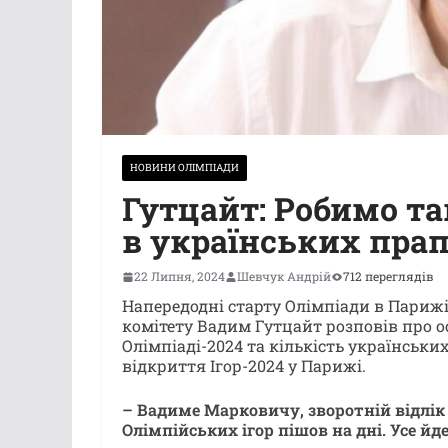
НОВИНИ ОЛІМПІАДИ
Гутцайт: Робимо та
в українських пра
22 Липня, 2024
Шевчук Андрій
712 переглядів
Напередодні старту Олімпіади в Париж
комітету Вадим Гутцайт розповів про ос
Олімпіаді-2024 та кількість українських
відкриття Ігор-2024 у Парижі.
– Вадиме Марковичу, зворотній відлік 
Олімпійських ігор пішов на дні. Усе йд