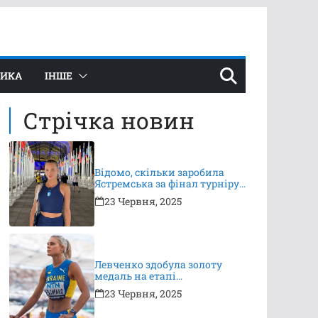
ТИКА
ІНШЕ
Стрічка новин
Відомо, скільки заробила
Ястремська за фінал турніру
в Ноттінгемі
23 Червня, 2025
Левченко здобула золоту
медаль на етапі
Континентального туру
23 Червня, 2025