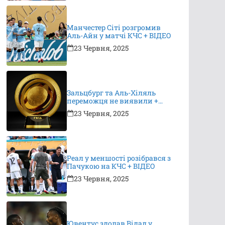
Манчестер Сіті розгромив
Аль-Айн у матчі КЧС + ВІДЕО
23 Червня, 2025
Зальцбург та Аль-Хіляль
переможця не виявили +
ВІДЕО
23 Червня, 2025
Реал у меншості розібрався з
Пачукою на КЧС + ВІДЕО
23 Червня, 2025
Ювентус здолав Відад у