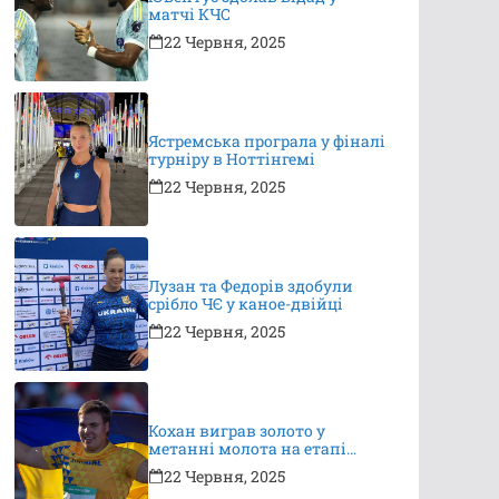
матчі КЧС
22 Червня, 2025
Ястремська програла у фіналі
турніру в Ноттінгемі
22 Червня, 2025
Лузан та Федорів здобули
срібло ЧЄ у каное-двійці
22 Червня, 2025
Кохан виграв золото у
метанні молота на етапі
Континентального туру
22 Червня, 2025