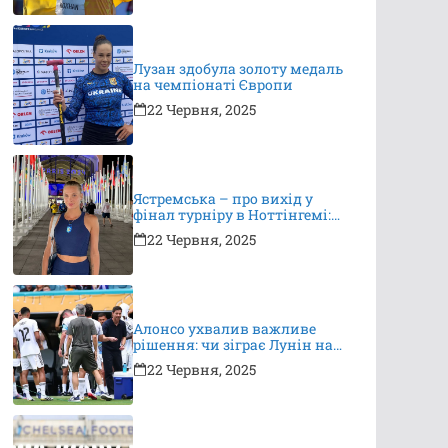
Лузан здобула золоту медаль
на чемпіонаті Європи
22 Червня, 2025
Ястремська – про вихід у
фінал турніру в Ноттінгемі:
це неймовірно, я дуже
22 Червня, 2025
вдячна за підтримку
Алонсо ухвалив важливе
рішення: чи зіграє Лунін на
КЧС?
22 Червня, 2025