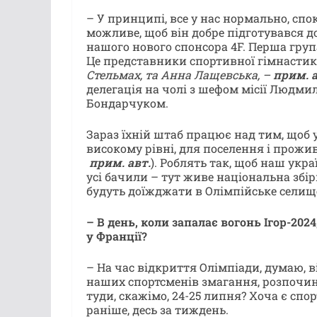
– У принципі, все у нас нормально, сп
можливе, щоб він добре підготувався до
нашого нового спонсора 4F. Перша гру
Це представники спортивної гімнастик
Стельмах, та Анна Лащевська, –
прим. а
делегація на чолі з шефом місії Людми
Бондарчуком.
Зараз їхній штаб працює над тим, щоб 
високому рівні, для поселення і прожи
прим. авт.
). Роблять так, щоб наш укр
усі бачили – тут живе національна збі
будуть доїжджати в Олімпійське селище 
– В день, коли запалає вогонь Ігор-202
у Франції?
– На час відкриття Олімпіади, думаю, ві
наших спортсменів змагання, розпочин
туди, скажімо, 24-25 липня? Хоча є спо
раніше, десь за тиждень.