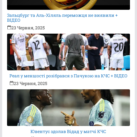
Зальцбург та Аль-Хіляль переможця не виявили +
ВІДЕО
23 Червня, 2025
Реал у меншості розібрався з Пачукою на КЧС + ВІДЕО
23 Червня, 2025
Ювентус здолав Відад у матчі КЧС