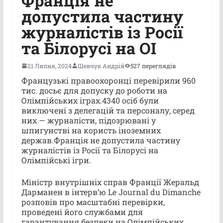
Франція не
допустила частину
журналістів із Росії
та Білорусі на ОІ
21 Липня, 2024
Шевчук Андрій
527 переглядів
Французькі правоохоронці перевірили 960
тис. досьє для допуску до роботи на
Олімпійських іграх.4340 осіб були
виключені з делегацій та персоналу, серед
них — журналісти, підозрювані у
шпигунстві на користь іноземних
держав.Франція не допустила частину
журналістів із Росії та Білорусі на
Олімпійські ігри.
Міністр внутрішніх справ Франції Жеральд
Дарманен в інтерв’ю Le Journal du Dimanche
розповів про масштабні перевірки,
проведені його службами для
гарантування безпеки на Олімпійських