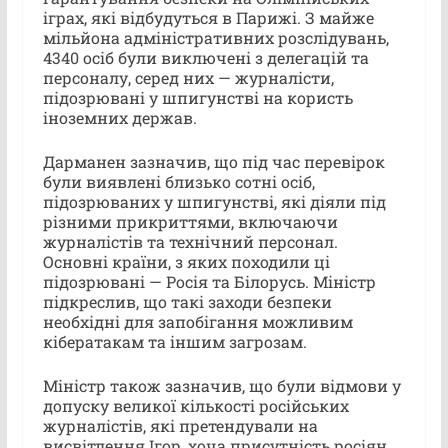
іграх, які відбудуться в Парижі. З майже
мільйона адміністративних розслідувань,
4340 осіб були виключені з делегацій та
персоналу, серед них — журналісти,
підозрювані у шпигунстві на користь
іноземних держав.
Дарманен зазначив, що під час перевірок
були виявлені близько сотні осіб,
підозрюваних у шпигунстві, які діяли під
різними прикриттями, включаючи
журналістів та технічний персонал.
Основні країни, з яких походили ці
підозрювані — Росія та Білорусь. Міністр
підкреслив, що такі заходи безпеки
необхідні для запобігання можливим
кібератакам та іншим загрозам.
Міністр також зазначив, що були відмови у
допуску великої кількості російських
журналістів, які претендували на
висвітлення Ігор, хоча присутність росіян,