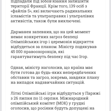
підпадали під зобов’язання залишити
території Франції. Крім того, 139 осіб з
«файлів S», які включають радикальних
ісламістів та ультраправих і ультралівих
активістів, також були виключені.
Дарманен запевнив, що на цей момент
немає конкретних загроз безпеці
Олімпійських ігор і церемонія відкриття
відбудеться за планом. Міністр подякував
45 000 правоохоронців, які
гарантуватимуть безпеку під час Ігор.
Однак, міністр наголосив, що країна має
бути готова до будь-яких непередбачених
обставин та загроз, зокрема, завдяки плану
на випадок надзвичайних ситуацій.
Літні Олімпійські ігри відбудуться у Парижі
з 26 липня по 11 серпня. Міжнародний
олімпійський комітет (МОК) у грудні
оголосив, що росіяни будуть допущені на