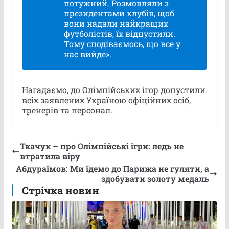
потужний. Розмовляли з
президентами клубів, щоб
вони надали найкращих
футболістів, їх відпустили.
Тому сподіваємось, що все у
нас вийде».
Нагадаємо, до Олімпійських ігор допустили
всіх заявлених Україною офіційних осіб,
тренерів та персонал.
Ткачук – про Олімпійські ігри: ледь не
втратила віру
Абдураїмов: Ми їдемо до Парижа не гуляти, а
здобувати золоту медаль
Стрічка новин