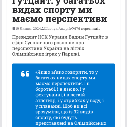
Гутцайт: у багатьох
видах спорту ми
маємо перспективи
19 Липня, 2024
Шевчук Андрій
676 переглядів
Президент НОК України Вадим Гутцайт в
ефірі Суспільного розповів про
перспективи України на літніх
Олімпійських іграх у Парижі.
«Якщо м’яко говорити, то у
багатьох видах спорту ми
маємо перспективи. І в
боротьбі, і в дзюдо, і у
фехтуванні, і в легкій
атлетиці, і у стрибках у воду, і
у плаванні. Щоб ви всі
зрозуміли, що із 32 видів
спорту, які будуть
представлені на Олімпійських