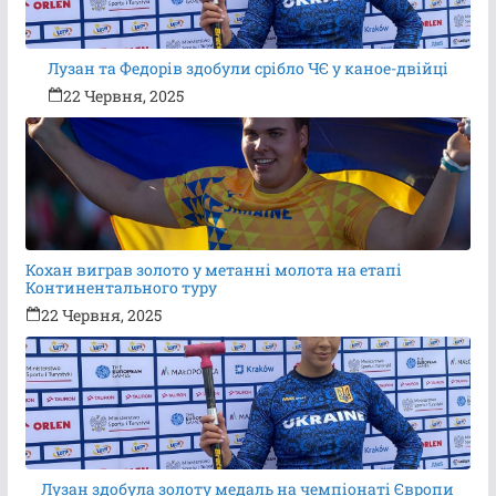
Лузан та Федорів здобули срібло ЧЄ у каное-двійці
22 Червня, 2025
Кохан виграв золото у метанні молота на етапі
Континентального туру
22 Червня, 2025
Лузан здобула золоту медаль на чемпіонаті Європи