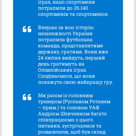
іграх, наші спортсмени
потрапили до 26.140
спортсменів та спортсменок.
Вперше за всю історію
незалежності України
потрапила футбольна
команда, представлятиме
державу, гратиме. Вони вже
24 липня вийдуть, перший
день гратимуть на
Олімпійських іграх.
Сподіваємося, що вони
покажуть свою найкращу гру.
Ми разом із головним
тренером (
Русланом Ротанем
– прим.
) та головою УАФ
Андрієм Шевченком багато
співпрацюємо з цього
питання, зустрічалися та
розмовляли, щоб був склад