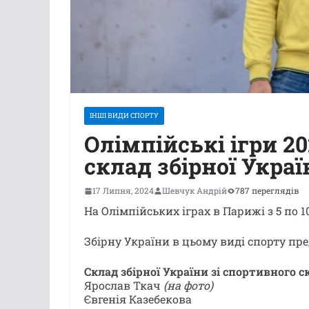
ІНШІ ВИДИ СПОРТУ
Олімпійські ігри 20
склад збірної Укра
17 Липня, 2024
Шевчук Андрій
787 переглядів
На Олімпійських іграх в Парижі з 5 по 1
Збірну України в цьому виді спорту пр
Склад збірної України зі спортивного 
Ярослав Ткач
(на фото)
Євгенія Казебекова