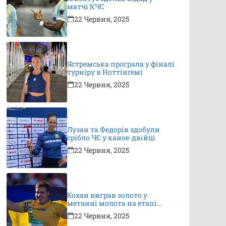
матчі КЧС
22 Червня, 2025
Ястремська програла у фіналі
турніру в Ноттінгемі
22 Червня, 2025
Лузан та Федорів здобули
срібло ЧЄ у каное-двійці
22 Червня, 2025
Кохан виграв золото у
метанні молота на етапі
Континентального туру
22 Червня, 2025