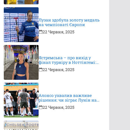
Лузан здобула золоту медаль
на чемпіонаті Європи
22 Червня, 2025
Ястремська – про вихід у
фінал турніру в Ноттінгемі:
це неймовірно, я дуже
22 Червня, 2025
вдячна за підтримку
Алонсо ухвалив важливе
рішення: чи зіграє Лунін на
КЧС?
22 Червня, 2025