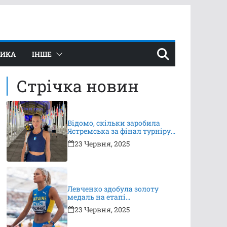
ТИКА
ІНШЕ
Стрічка новин
Відомо, скільки заробила
Ястремська за фінал турніру
в Ноттінгемі
23 Червня, 2025
Левченко здобула золоту
медаль на етапі
Континентального туру
23 Червня, 2025