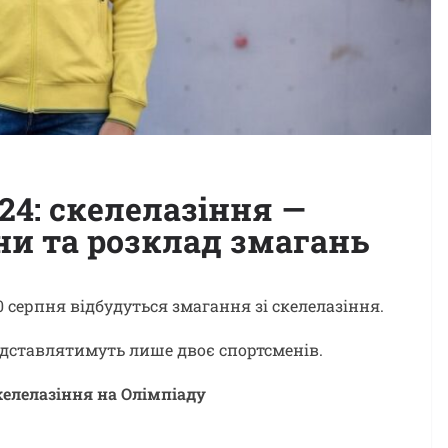
24: скелелазіння —
їни та розклад змагань
0 серпня відбудуться змагання зі скелелазіння.
едставлятимуть лише двоє спортсменів.
скелелазіння на Олімпіаду