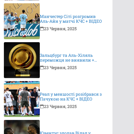
Манчестер Сіті розгромив
Аль-Айн у матчі КЧС + ВІДЕО
23 Червня, 2025
Зальцбург та Аль-Хіляль
переможця не виявили +
ВІДЕО
23 Червня, 2025
Реал у меншості розібрався з
Пачукою на КЧС + ВІДЕО
23 Червня, 2025
Ювентус здолав Відад у